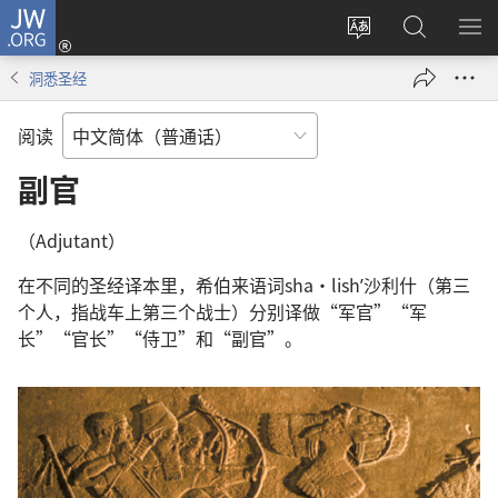
JW.ORG
登
录
更
搜
显
（打
改
索
示
洞悉圣经
开
网
JW.ORG
菜
新
站
单
阅读
窗
语
口）
言
副官
（Adjutant）
在不同的圣经译本里，希伯来语词sha·lishʹ沙利什（第三
个人，指战车上第三个战士）分别译做“军官”“军
长”“官长”“侍卫”和“副官”。