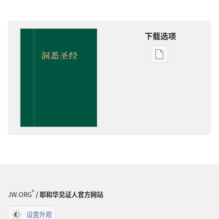
下载选项
出
版
物
下
载
选
项
洞
悉
圣
经
®
JW.ORG
/ 耶和华见证人官方网站
设置外观