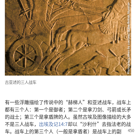
古亚述的三人战车
有一些浮雕描绘了传说中的“赫梯人”和亚述战车，战车上
都有三个人：第一个是御者；第二个是拿刀剑、弓箭或长矛
的战士；第三个是拿盾牌的人。虽然古埃及图像描绘的大多
不是三人战车，
出埃及记14:7
却以“沙利什”去指法老的战
车。战车上的第三个人（一般是拿盾者）是战车上的
副