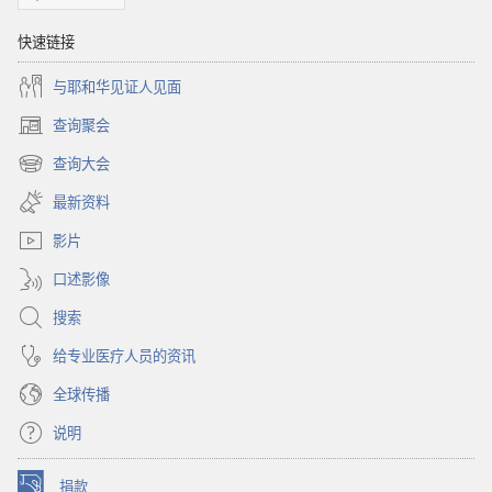
快速链接
与耶和华见证人见面
查询聚会
（打
开
查询大会
（打
新
开
窗
最新资料
新
口）
窗
影片
口）
口述影像
搜索
给专业医疗人员的资讯
全球传播
说明
捐款