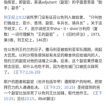
指挥官，即副官。英语adjutant（副官）的字面意思是“助
手；副手”。
列王纪上9:22
说所罗门没有征召以色列人做奴隶，“只叫他
们做战士、臣仆、首领、副官、车兵长、骑兵长”。关于这
节经文，C．F．凯尔说经文中sha·li·shimʹ沙利欣（复
数）一词可理解为“王的副官”。（《旧约评注》，1973,
第3卷，列王纪上，146页）
在以色列王约兰的日子，撒马利亚被叙利亚军队围困，闹起
大饥荒。以利沙预告很快就有充足的粮食供应给城内的人，
但约兰的副官对他的话嗤之以鼻。后来，这个副官果然看见
预言应验，却什么也吃不到，因为他在城门口被民众踩死
了。（
王下7:2,
16-20
）
耶户的跑差和副官（也许包括毕甲）遵照耶户的吩咐，把崇
拜巴力的人通通处决。（
王下9:25；
10:25
）圣经提到的另
一个副官比加杀死了以色列王比加辖，取代他作王。（
王下
15:25
；见
结23:15
，
Rbi8
脚注）