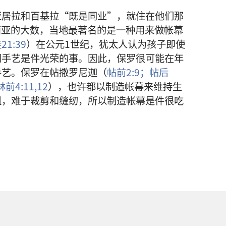
亚居拉和百基拉“既是同业”，就住在他们那
西亚的大数，当地最著名的是一种用来做帐幕
21:39
）在公元1世纪，犹太人认为孩子即使
门手艺是件光荣的事。因此，保罗很可能在年
手艺。保罗在帖撒罗尼迦（
帖前2:9；
帖后
林前4:11,12
），也许都以制造帐幕来维持生
粗，难于裁剪和缝纫，所以制造帐幕是件很吃