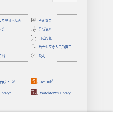
和华见证人见面
查询聚会
（打
开
大会
最新资料
新
窗
口述影像
口）
给专业医疗人员的资讯
传播
说明
®
台线上书库
JW Hub
（打
开
ibrary®
Watchtower Library
新
窗
口）