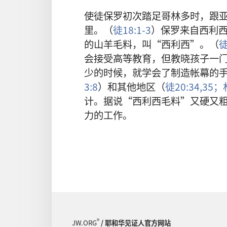
使徒保罗初次踏足哥林多时，跟
里。（
徒18:1-3
）保罗来自西利
的山羊毛料，叫“西利西”。（
徒
会接受高等教育，但教晓孩子一
少的时候，就学会了制造帐幕的
3:8
）和其他地区（
徒20:34,35；
计。据说“西利西毛料”又硬又
力的工作。
®
JW.ORG
/ 耶和华见证人官方网站