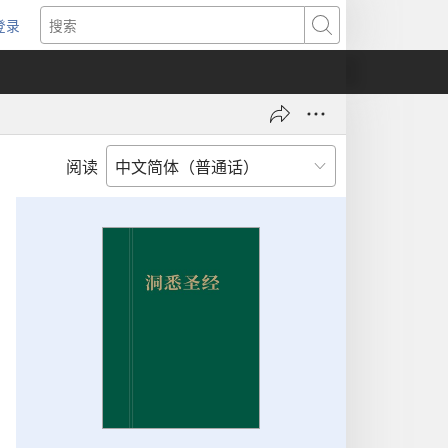
登录
（打
搜
开
索
新
窗
口）
阅读