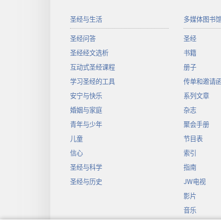
圣经与生活
多媒体图书
圣经问答
圣经
圣经经文选析
书籍
互动式圣经课程
册子
学习圣经的工具
传单和邀请
安宁与快乐
系列文章
婚姻与家庭
杂志
青年与少年
聚会手册
儿童
节目表
信心
索引
圣经与科学
指南
圣经与历史
JW电视
影片
音乐