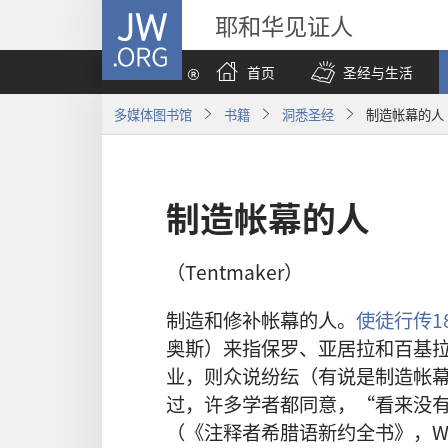
JW.ORG
耶和华见证人
首页
圣经与生活
多媒体图书馆
书籍
洞悉圣经
制造帐幕的人
制造帐幕的人
（Tentmaker）
制造和修补帐幕的人。
使徒行传18
奥斯）来指保罗、亚居拉和百基
业，则众说纷纭（有说是制造帐
过，许多学者都同意，“看来没
（《注释者希腊语新约全书》，W．