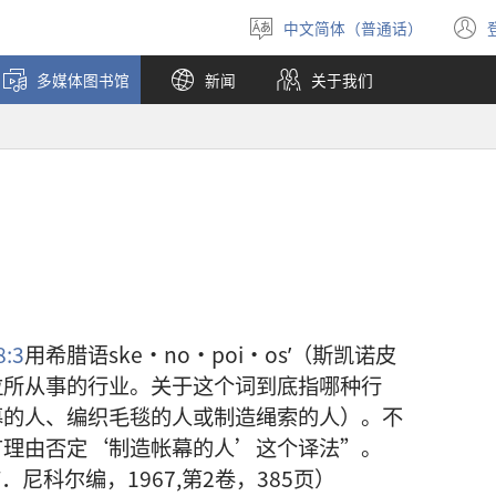
中文简体（普通话）
选
择
多媒体图书馆
新闻
关于我们
语
言
:3
用希腊语ske·no·poi·osʹ（斯凯诺皮
拉所从事的行业。关于这个词到底指哪种行
幕的人、编织毛毯的人或制造绳索的人）。不
有理由否定‘制造帐幕的人’这个译法”。
尼科尔编，1967,第2卷，385页）