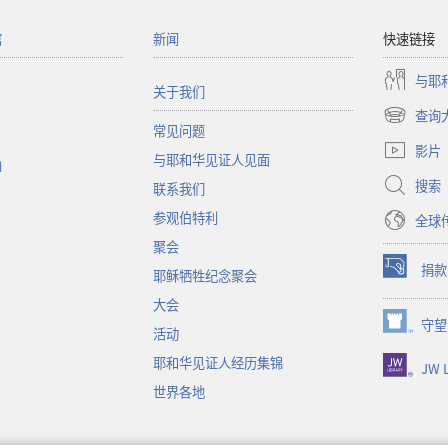
馆
新闻
快速链接
与耶
关于我们
查询
（打
常见问题
开
影片
与耶和华见证人见面
新
函
窗
搜索
联系我们
口）
参观伯特利
全球
聚会
捐款
耶稣牺牲纪念聚会
（打
开
大会
新
守望
（打
活动
窗
开
口）
耶和华见证人经历集锦
JW L
新
窗
世界各地
口）