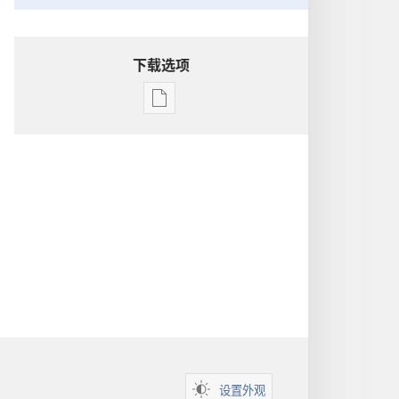
下载选项
出
版
物
下
载
选
项
洞
悉
圣
经
设置外观