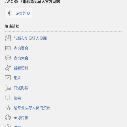
JW.ORG
/ 耶和华见证人官方网站
设置外观
快速链接
与耶和华见证人见面
查询聚会
（打
开
查询大会
（打
新
开
窗
最新资料
新
口）
窗
影片
口）
口述影像
搜索
给专业医疗人员的资讯
全球传播