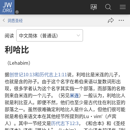
JW.ORG
登
录
更
搜
显
（打
改
索
示
洞悉圣经
开
网
JW.ORG
菜
新
站
单
阅读
窗
语
口）
言
利哈比
（Lehabim）
据
创世记10:13和
历代志上1:11
说，利哈比是米连的儿子，
也就是含的孙子。由于这个名字在希伯来语以复数词形出
现，很多学者认为这个名字其实指一个部落，而部落的名称
则来自米连的一个儿子。（另见
米连
）一般认为，利哈比人
就是利比亚人。即便不然，他们也至少是古代住在利比亚的
部落之一。虽然很难确定利哈比人是什么人，但他们很可能
就是希伯来语文本在其他经节所提到的Lu·vimʹ（卢宾
人）。其中一节经文是
历代志下12:3
，《和合本》和《圣经