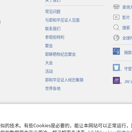
查询
（打
常见问题
开
影片
与耶和华见证人见面
新
函
窗
搜索
联系我们
口）
参观伯特利
全球
聚会
捐款
耶稣牺牲纪念聚会
（打
开
大会
新
守望
（打
活动
窗
开
口）
耶和华见证人经历集锦
JW L
新
窗
世界各地
口）
音
和类似的技术。有些Cookies是必要的，能让本网站可以正常运