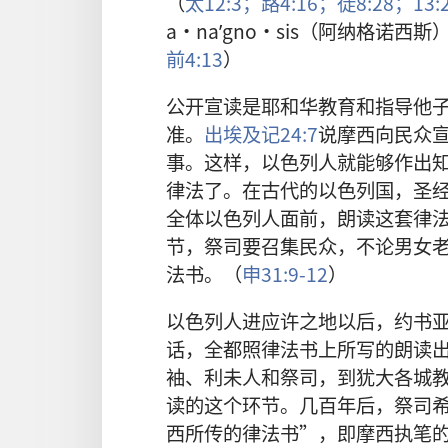
（
太12:3；
路4:16；
徒8:28；
13:
a·naʹgno·sis（阿纳格诺
前4:13
）
公开宣读是耶和华教育和指导他
准。
出埃及记24:7
说摩西向民众
事。这样，以色列人就能够作出
律法了。在古代的以色列国，圣
全体以色列人面前，朗读这套律
节，祭司要召集民众，不论男女
法书。（
申31:9-12
）
以色列人进应许之地以后，约书
话，全都照律法书上所写的朗读
袖、利未人和祭司，到犹大各城
读的这个环节。几百年后，祭司
西所传的律法书”，即摩西执笔