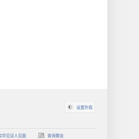
设置外观
和华见证人见面
查询聚会
（打