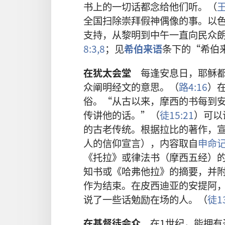
书上的一切话都念给他们听。（
王
全国扫除崇拜假神偶像的事。以
支持，从黎明到中午一直向民众
8:3,
8
；见
希伯来语
条下的“希伯
在犹太会堂
每逢安息日，耶稣都
众阐明经文的意思。（
路4:16
）
俗。“从古以来，摩西的书每到
传讲他的话。”（
徒15:21
）可以
的古老传统。根据拉比的著作，
人的信仰宣言），内容取自
申命记6
《托拉》或律法书（摩西五经）
知书或《哈弗他拉》的摘要，并
作为结束。在皮西迪亚的安提阿
说了一些话勉励在场的人。（
徒13
在基督徒会众
在1世纪，能拥有