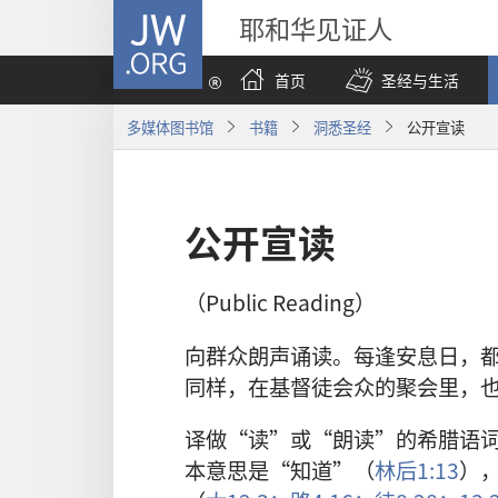
JW.ORG
耶和华见证人
首页
圣经与生活
多媒体图书馆
书籍
洞悉圣经
公开宣读
公开宣读
（Public Reading）
向群众朗声诵读。每逢安息日，
同样，在基督徒会众的聚会里，
译做“读”或“朗读”的希腊语词a·
本意思是“知道”（
林后1:13
）