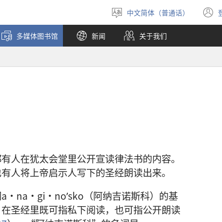
中文简体（普通话）
选
择
多媒体图书馆
新闻
关于我们
语
言
都有人在犹太会堂里公开宣读律法书的内容。
也有人将上帝启示人写下的圣经朗读出来。
na·gi·noʹsko（阿纳吉诺斯科）的基
，在圣经里既可指私下阅读，也可指公开朗读