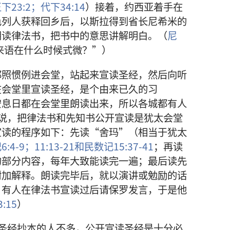
下23:2；
代下34:14
）接着，约西亚着手在
色列人获释回乡后，以斯拉得到省长尼希米的
朗读律法书，把书中的意思讲解明白。（
尼
来语在什么时候式微？”）
照惯例进会堂，站起来宣读圣经，然后向听
在会堂里宣读圣经，是个由来已久的习
安息日都在会堂里朗读出来，所以各城都有人
说，把律法书和先知书公开宣读是犹太会堂
宣读的程序如下：先读“舍玛”（相当于犹太
:4-9；
11:13-21和
民数记15:37-41
；再读
的部分内容，每年大致能读完一遍；最后读先
附加解释。朗读完毕后，就以演讲或勉励的话
，有人在律法书宣读过后请保罗发言，于是他
:15
）
圣经抄本的人不多，公开宣读圣经是十分必