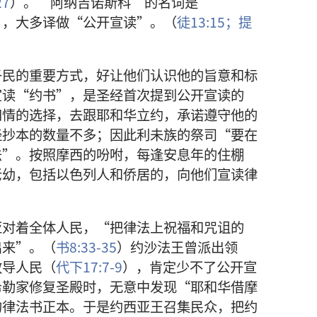
27
）。“阿纳吉诺斯科”的名词是
西斯），大多译做“公开宣读”。（
徒13:15；
提
子民的重要方式，好让他们认识他的旨意和标
宣读“约书”，是圣经首次提到公开宣读的
知情的选择，去跟耶和华立约，承诺遵守他的
经抄本的数量不多；因此利未族的祭司“要在
法”。按照摩西的吩咐，每逢安息年的住棚
老幼，包括以色列人和侨居的，向他们宣读律
亚对着全体人民，“把律法上祝福和咒诅的
出来”。（
书8:33-35
）约沙法王曾派出领
教导人民（
代下17:7-9
），肯定少不了公开宣
希勒家修复圣殿时，无意中发现“耶和华借摩
的律法书正本。于是约西亚王召集民众，把约