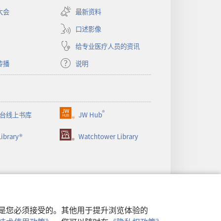
开
大会
最新资料
新
窗
口述影像
口）
给专业医疗人员的资讯
传播
说明
®
台线上书库
JW Hub
（打
开
ibrary®
Watchtower Library
新
窗
口）
行，是您必须接受的。其他用于提升浏览体验的