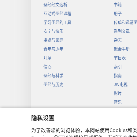
圣经经文选析
书籍
互动式圣经课程
册子
学习圣经的工具
传单和邀请
安宁与快乐
系列文章
婚姻与家庭
杂志
青年与少年
聚会手册
儿童
节目表
信心
索引
圣经与科学
指南
圣经与历史
JW电视
影片
音乐
圣经戏剧录
隐私设置
圣经有声剧
为了改善您的浏览体验，本网站使用Cookies