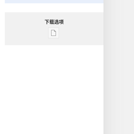
下载选项
出
版
物
下
载
选
项
洞
悉
圣
经