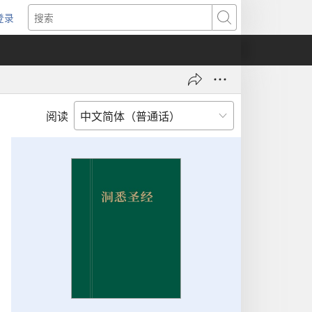
登录
（打
搜
开
索
新
窗
口）
阅读