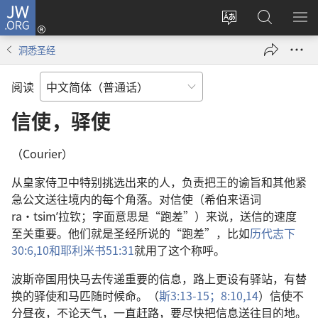
JW.ORG
登
录
更
搜
显
（打
改
索
示
洞悉圣经
开
网
JW.ORG
菜
新
站
单
阅读
窗
语
口）
言
信使，驿使
（Courier）
从皇家侍卫中特别挑选出来的人，负责把王的谕旨和其他紧
急公文送往境内的每个角落。对信使（希伯来语词
ra·tsimʹ拉钦；字面意思是“跑差”）来说，送信的速度
至关重要。他们就是圣经所说的“跑差”，比如
历代志下
30:6,
10和
耶利米书51:31
就用了这个称呼。
波斯帝国用快马去传递重要的信息，路上更设有驿站，有替
换的驿使和马匹随时候命。（
斯3:13-15；
8:10,
14
）信使不
分昼夜，不论天气，一直赶路，要尽快把信息送往目的地。