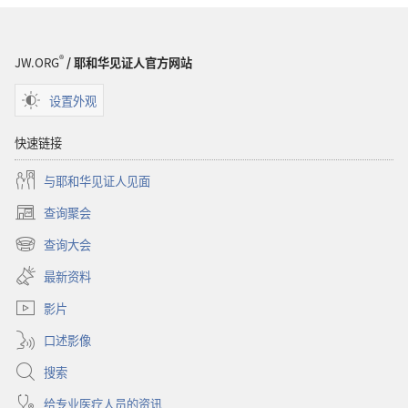
圣
经
®
JW.ORG
/ 耶和华见证人官方网站
设置外观
快速链接
与耶和华见证人见面
查询聚会
（打
开
查询大会
（打
新
开
窗
最新资料
新
口）
窗
影片
口）
口述影像
搜索
给专业医疗人员的资讯