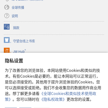
全球传播
说明
捐款
（打
开
新
守望台线上书库
（打
窗
开
口）
®
JW Hub
新
（打
窗
开
隐私设置
口）
JW Library®
新
窗
为了改善您的浏览体验，本网站使用Cookies和类似的技
口）
Watchtower Library
术。有些Cookies是必要的，能让本网站可以正常运行，
是您必须接受的。其他用于提升浏览体验的Cookies，您
可以选择接受或拒绝。我们不会收集您的数据用作商业用
途。想了解更多请看
《全球Cookies和类似技术使用政
Copyright
© 2026 Watch Tower Bible and Tract Society of Pennsylvania.
策》
。您可以随时在
《隐私权政策》
更改您的设置。
使用条款
|
隐私权政策
|
隐私设置