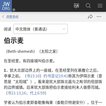
JW.ORG
登
录
更
搜
显
（打
改
索
示
洞悉圣经
开
网
JW.ORG
菜
新
站
单
阅读
窗
语
口）
言
伯示麦
（Beth-shemesh）〔太阳之家〕
在圣经里，有四座城叫伯示麦。
1．
犹大北部边界上的一座城，在圣经里列在基撒仑之后，
亭拿之前。（
书15:10
）
约书亚记19:41
称其为伊珥示麦（意
思是“太阳城”），看来是犹大部族北面与之毗邻的但部族
的边界城镇。后来犹大部族把伯示麦拨给利未人做祭司城。
（
书21:13,
16；
代上6:59
）
学者认为伯示麦即泰勒鲁梅莱（泰勒贝特谢安什），位于一