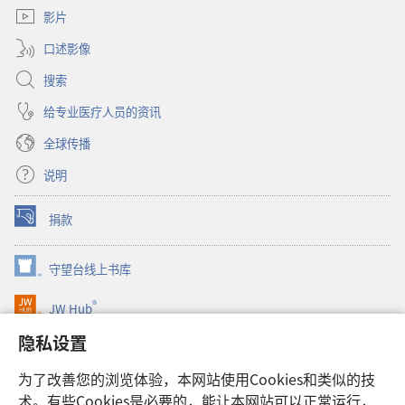
窗
影片
口）
口述影像
搜索
给专业医疗人员的资讯
全球传播
说明
捐款
（打
开
新
守望台线上书库
（打
窗
开
口）
®
JW Hub
新
（打
窗
开
隐私设置
口）
JW Library®
新
窗
为了改善您的浏览体验，本网站使用Cookies和类似的技
口）
Watchtower Library
术。有些Cookies是必要的，能让本网站可以正常运行，