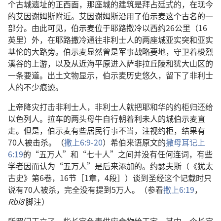
个古城遗址的正西面，那座城的建筑是拜占廷式的，在现今
的艾因谢姆斯附近。艾因谢姆斯沿用了伯示麦这个古名的一
部分。由此可见，伯示麦位于耶路撒冷以西约26公里（16
英里）外，在耶路撒冷通往非利士人的两座城亚实突和亚实
基伦的大路旁。伯示麦显然曾是军事战略要地，守卫着梭烈
溪谷的上游，以及从近海平原进入萨非拉丘陵和犹大山区的
一条要道。出土文物显示，伯示麦历史悠久，留下了非利士
人的不少痕迹。
上帝降灾打击非利士人，非利士人就把耶和华的约柜归还给
以色列人。拉车的两头母牛自行朝着利未人的城伯示麦直
走。但是，伯示麦有些居民行事不当，注视约柜，结果有
70人被击杀。（
撒上6:9-20
）希伯来语原文的
撒母耳记上
6:19
的“五万人”和“七十人”之间并没有任何连词，有些
学者因而认为“五万人”是后来添加的。约瑟夫斯（《犹太
古史》第6卷，16节［1章，4段］）谈到圣经这个记载时只
说有70人被杀，完全没有提到5万人。（参看
撒上6:19
，
Rbi8
脚注）