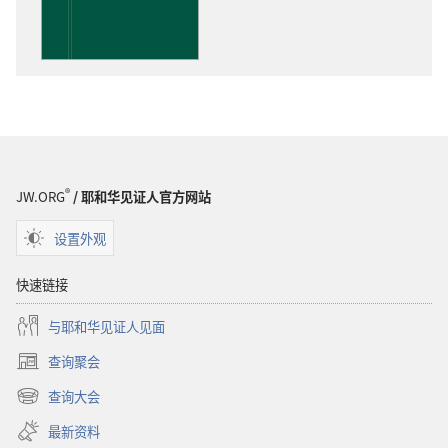
载
选
项
洞
悉
圣
经
®
JW.ORG
/ 耶和华见证人官方网站
设置外观
快速链接
与耶和华见证人见面
查询聚会
（打
开
查询大会
（打
新
开
窗
最新资料
新
口）