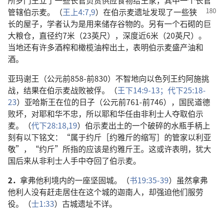
所罗门王立了一些长官负责供应食物给王家，其中一个长官
管辖伯示麦。（
王上4:7,
9
）在伯示麦
遗址发现了一些狭
长的屋子，学者认为是用来储存谷物的。另有一个石砌的巨
大粮仓，直径约7米（23英尺），深度近6米（20英尺）。
当地还有许多酒榨和橄榄油榨出土，表明伯示麦盛产油和
酒。
亚玛谢王（公元前858-前830）不智地向以色列王约阿施挑
战，结果在伯示麦战败被俘。（
王下14:9-13；
代下25:18-
23
）亚哈斯王在位的日子（公元前761-前746），国民道德
败坏，对耶和华不忠，所以耶和华任由非利士人夺取伯示
麦。（
代下28:18,19
）伯示麦出土的一个破碎的水瓶手柄上
刻有以下铭文：“属于约斤［约雅斤的缩写］的管家以利亚
敬”，“约斤”所指的应该是约雅斤王。这或许表明，犹大
国后来从非利士人手中夺回了伯示麦。
2．
拿弗他利境内的一座坚固城。（
书19:35-39
）虽然拿弗
他利人没有赶走居住在这个城的迦南人，却强迫他们服劳
役。（
士1:33
）古城遗址不详。