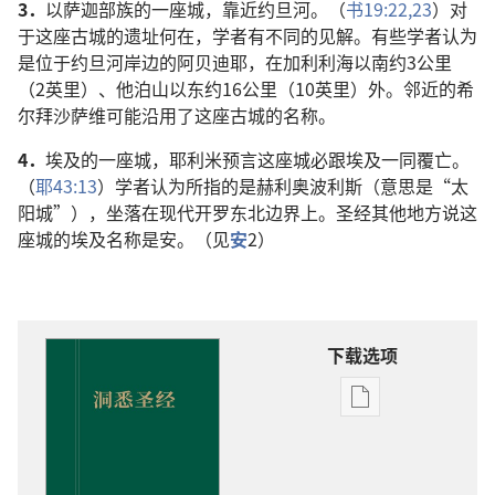
3．
以萨迦部族的一座城，靠近约旦河。（
书19:22,23
）对
于这座古城的遗址何在，学者有不同的见解。有些学者认为
是位于约旦河岸边的阿贝迪耶，在加利利海以南约3公里
（2英里）、他泊山以东约16公里（10英里）外。邻近的希
尔拜沙萨维可能沿用了这座古城的名称。
4．
埃及的一座城，耶利米预言这座城必跟埃及一同覆亡。
（
耶43:13
）学者认为所指的是赫利奥波利斯（意思是“太
阳城”），坐落在现代开罗东北边界上。圣经其他地方说这
座城的埃及名称是安。（见
安
2）
下载选项
出
版
物
下