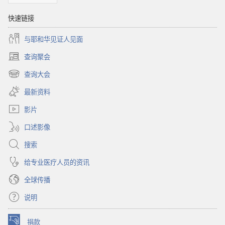
快速链接
与耶和华见证人见面
查询聚会
（打
开
查询大会
（打
新
开
窗
最新资料
新
口）
窗
影片
口）
口述影像
搜索
给专业医疗人员的资讯
全球传播
说明
捐款