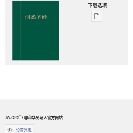
下载选项
出
版
物
下
载
选
项
洞
悉
圣
经
®
JW.ORG
/ 耶和华见证人官方网站
设置外观