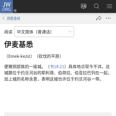
JW.ORG
登
录
更
搜
显
（打
改
索
示
洞悉圣经
开
网
JW.ORG
菜
新
站
单
阅读
窗
语
口）
言
伊麦基悉
（Emek-keziz）〔砍伐的平原〕
便雅悯部族的一座城。（
书18:21
）具体地点现今不详。这
城跟位于约旦河谷的耶利哥、伯荷拉、伯亚拉巴列在一起，
加上城的名称含意，表明这城也许位于约旦河谷一带。