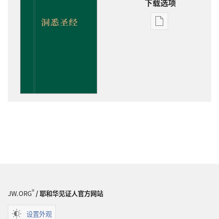
下载选项
出
版
物
下
载
选
项
洞
悉
圣
经
®
JW.ORG
/ 耶和华见证人官方网站
设置外观