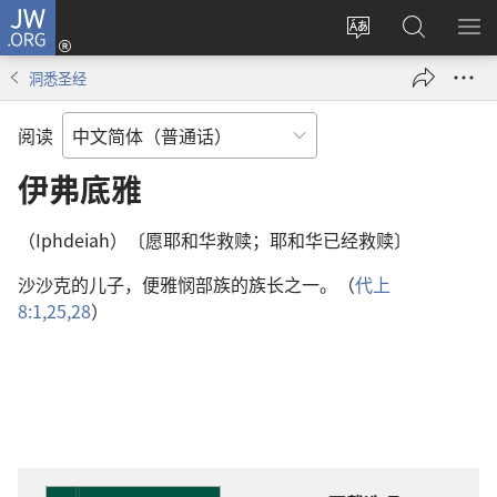
JW.ORG
登
录
更
搜
显
（打
改
索
示
洞悉圣经
开
网
JW.ORG
菜
新
站
单
阅读
窗
语
口）
言
伊弗底雅
（Iphdeiah）〔愿耶和华救赎；耶和华已经救赎〕
沙沙克的儿子，便雅悯部族的族长之一。（
代上
8:1,
25,
28
）