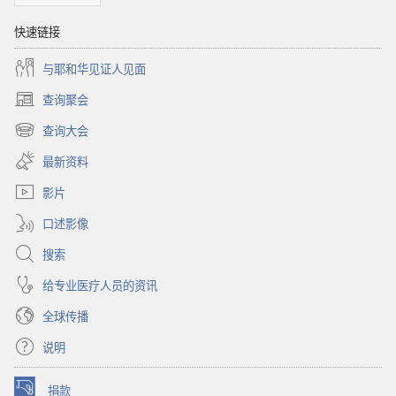
快速链接
与耶和华见证人见面
查询聚会
（打
开
查询大会
（打
新
开
窗
最新资料
新
口）
窗
影片
口）
口述影像
搜索
给专业医疗人员的资讯
全球传播
说明
捐款