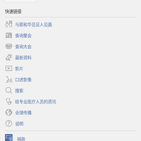
快速链接
与耶和华见证人见面
查询聚会
（打
开
查询大会
（打
新
开
窗
最新资料
新
口）
窗
影片
口）
口述影像
搜索
给专业医疗人员的资讯
全球传播
说明
捐款