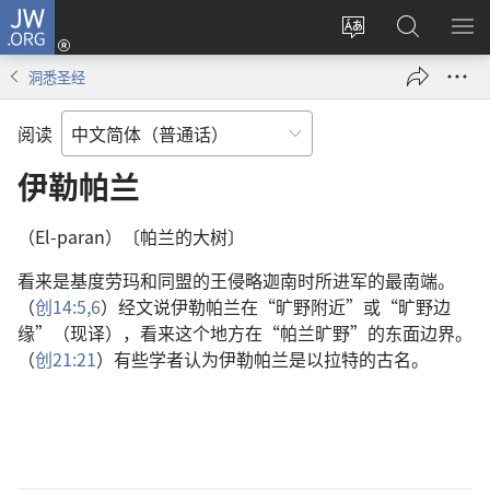
JW.ORG
登
录
更
搜
显
（打
改
索
示
洞悉圣经
开
网
JW.ORG
菜
新
站
单
阅读
窗
语
口）
言
伊勒帕兰
（El-paran）〔帕兰的大树〕
看来是基度劳玛和同盟的王侵略迦南时所进军的最南端。
（
创14:5,6
）经文说伊勒帕兰在“旷野附近”或“旷野边
缘”（现译），看来这个地方在“帕兰旷野”的东面边界。
（
创21:21
）有些学者认为伊勒帕兰是以拉特的古名。