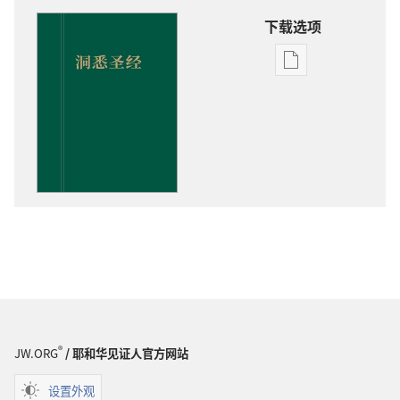
下载选项
出
版
物
下
载
选
项
洞
悉
圣
经
®
JW.ORG
/ 耶和华见证人官方网站
设置外观