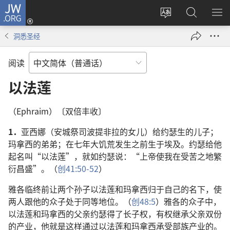
JW.ORG
登
录
更
搜
显
（打
改
索
示
洞悉圣经
开
网
JW.ORG
菜
新
站
单
阅读
窗
语
口）
言
以法莲
（Ephraim）〔双倍丰收〕
1．
亚西娜（安城祭司波提非拉的女儿）给约瑟生的儿子；
玛拿西的弟弟；在七年大饥荒发生之前生于埃及。约瑟给他
起名叫“以法莲”，就如约瑟说：“上帝使我在受苦之地繁
衍昌盛”。（
创41:50-52
）
雅各临终前让两个孙子以法莲和玛拿西归于自己的名下，使
两人跟他的众子处于同等地位。（
创48:5
）雅各的众子中，
以法莲和玛拿西的父亲约瑟得了长子权，有权继承父亲双份
的产业，他就是这样通过以法莲和玛拿西承受部族产业的。