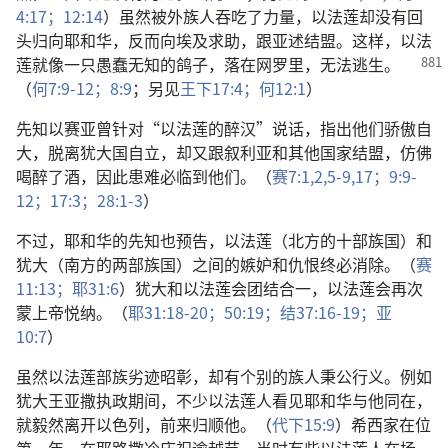
4:17；
12:14
）虽然被外族人吞吃了力量，以法莲却没有回
头归向耶和华，反而向埃及求助，跟亚述结盟。这样，以法
莲就像一只
愚蠢无知的鸽子，落在网罗里，无法逃生。
（
何7:9-12；
8:9
；另见
王下17:4；
何12:1
）
先知以赛亚曾针对“以法莲的醉汉”说话，指出他们骄傲自
大，脱离犹大国自立，却又跟叙利亚和其他国家结盟，仿佛
喝醉了酒，因此患难必临到他们。（
赛7:1,2,
5-9,
17；
9:9-
12；
17:3；
28:1-3
）
不过，耶和华的先知也预告，以法莲（北方的十部族国）和
犹大（南方的两部族国）之间的嫉妒和仇恨终必消除。（
赛
11:13；
耶31:6
）犹大和以法莲会团结合一，以法莲会再次
蒙上帝悦纳。（
耶31:18-20；
50:19；
结37:16-19；
亚
10:7
）
虽然以法莲部族劣迹昭彰，却有个别的族人秉公行义。例如
犹大王亚撒执政期间，不少以法莲人看见耶和华与他同在，
就毅然离开以色列，前来归顺他。（
代下15:9
）希西家在位