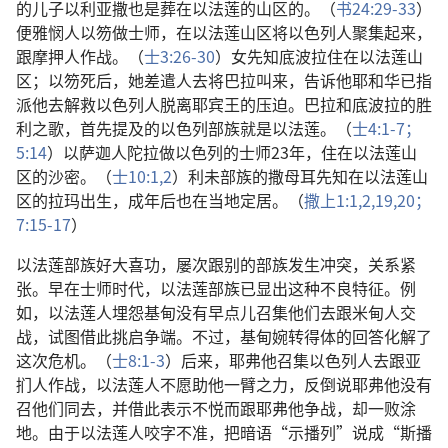
的儿子以利亚撒也是葬在以法莲的山区的。（
书24:29-33
）
便雅悯人以笏做士师，在以法莲山区将以色列人聚集起来，
跟摩押人作战。（
士3:26-30
）女先知底波拉住在以法莲山
区；以笏死后，她差遣人去将巴拉叫来，告诉他耶和华已指
派他去解救以色列人脱离耶宾王的压迫。巴拉和底波拉的胜
利之歌，首先提及的以色列部族就是以法莲。（
士4:1-7；
5:14
）以萨迦人陀拉做以色列的士师23年，住在以法莲山
区的沙密。（
士10:1,2
）利未部族的撒母耳先知在以法莲山
区的拉玛出生，成年后也在当地定居。（
撒上1:1,2,
19,20；
7:15-17
）
以法莲部族好大喜功，屡次跟别的部族发生冲突，关系紧
张。早在士师时代，以法莲部族已显出这种不良特征。例
如，以法莲人埋怨基甸没有早点儿召集他们去跟米甸人交
战，试图借此挑启争端。不过，基甸婉转得体的回答化解了
这次危机。（
士8:1-3
）后来，耶弗他召集以色列人去跟亚
扪人作战，以法莲人不愿助他一臂之力，反倒说耶弗他没有
召他们同去，并借此表示不悦而跟耶弗他争战，却一败涂
地。由于以法莲人咬字不准，把暗语“示播列”说成“斯播