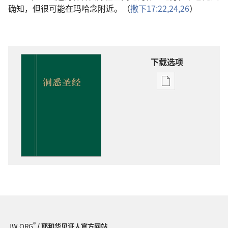
确知，但很可能在玛哈念附近。（
撒下17:22,
24,
26
）
下载选项
出
版
物
下
载
选
项
洞
悉
圣
经
®
JW.ORG
/ 耶和华见证人官方网站