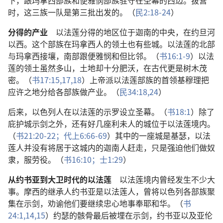
下，跟玛拿西部族和便雅悯部族驻守在圣幕的西边。拔营
时，这三族一队是第三批出发的。（
民2:18-24
）
分得的产业
以法莲分得的地区位于迦南的中央，在约旦河
以西。这个部族在玛拿西人的领土也有些城。以法莲的北部
与玛拿西接壤，南部跟便雅悯和但比邻。（
书16:1-9
）以法
莲的领土虽然多山，土地却十分肥沃，在古代更是树木茂
密。（
书17:15,
17,18
）上帝派以法莲部族的首领基穆理把
应许之地分给各部族做产业。（
民34:18,
24
）
后来，以色列人在以法莲的示罗设立圣幕。（
书18:1
）除了
庇护城示剑之外，还有好几座利未人的城位于以法莲境内。
（
书21:20-22；
代上6:66-69
）其中的一座城是基瑟，以法
莲人并没有将居于这城内的迦南人赶走，只是强迫他们做奴
隶，服劳役。（
书16:10；
士1:29
）
从约书亚到大卫时代的以法莲
以法莲境内曾经发生不少大
事。摩西的继承人约书亚是以法莲人，曾将以色列各部族聚
集在示剑，劝谕他们要继续忠心地事奉耶和华。（
书
24:1,
14,15
）约瑟的骸骨最后被埋在示剑，约书亚以及亚伦