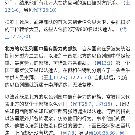
列”，结果他们有几万人在约旦河的渡口被对方所杀。（
士
12:1-6
；另见
代下25:10
）
扫罗王死后，武装部队的首领来到希伯仑见大卫，要把扫罗
的王位转给大卫，这些人包括2万零800名以法莲人。（
代
上12:23,
30
）
北方的以色列国中最有势力的部族
自从国家在罗波安统治
期间分裂为二之后，以法莲一直是北方的以色列国中举足轻
重、最有势力的部族，可惜却声名狼藉。（
何13:1
）第一个
国王耶罗波安是以法莲人，在但和伯特利分别立了一头金牛
犊供人民崇拜。（
王上11:26；
12:25-30
）自此以后，北方
的以色列国就沉迷于崇拜偶像，无法复原。
以法莲既是北方的以色列国中最有势力的部族，常被用来代
表北方的整个十部族以色列国（
代下25:7；
耶7:15
），所以
先知何西阿和先知以赛亚都曾强烈谴责以法莲。何西阿指责
以法莲跟外邦各族混杂，仿效他们的行为，事奉他们的偶
像。他把以法莲比做没有翻过的圆饼，下面已经烤熟甚至烤
焦，上面却还没有烤过。（
何7:8
；另见
诗106:35,36；
何