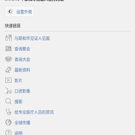
设置外观
快速链接
与耶和华见证人见面
查询聚会
（打
开
查询大会
（打
新
开
窗
最新资料
新
口）
窗
影片
口）
口述影像
搜索
给专业医疗人员的资讯
全球传播
说明