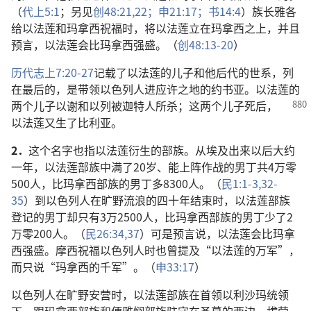
（
代上5:1
；另见
创48:21,22；
申21:17；
书14:4
）族长雅各
给以法莲和玛拿西祝福时，将以法莲立在玛拿西之上，并且
预言，以法莲会比玛拿西强盛。（
创48:13-20
）
历代志上7:20-27
记载了以法莲的儿子和他后代的世系，列
在最后的，是带领以色列人进应许之地的约书亚。以法莲的
两个儿子以谢和以列被
迦特人所杀；这两个儿子死后，
以法莲又生了比利亚。
2．
这个名字也指以法莲衍生的部族。从埃及出来以后大约
一年，以法莲部族中满了20岁、能上阵作战的男丁共4万零
500人，比玛拿西部族的男丁多8300人。（
民1:1-3,
32-
35
）到以色列人在旷野流浪的四十年结束时，以法莲部族
登记的男丁却只有3万2500人，比玛拿西部族的男丁少了2
万零200人。（
民26:34,
37
）可是预言说，以法莲会比玛拿
西强盛。摩西祝福以色列人时也曾提及“以法莲的万军”，
而只说“玛拿西的千军”。（
申33:17
）
以色列人在旷野安营时，以法莲部族在首领以利沙玛统领