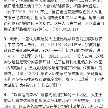
第一年，在耶路撒冷庆祝逾越节，当时有些以法莲人在场，
他们后来跟其他守节的人合力铲除偶像，拆毁神木丘坛。
（
代下30:18；
31:1
）不过，当初希西家邀请以色列人从北
方来守逾越节时，他所派出的使者却受到以法莲、玛拿西和
西布伦各地的居民嗤笑嘲弄。这些人心高气傲，不愿谦卑自
抑前来耶路撒冷守逾越节。（
代下30:10,11
）
3．
城市；一般认为就是犹大王亚比雅从以色列王耶罗波安
手中夺得的以法连。（
代下13:19
）公元1世纪，宗教领袖
商议要杀死耶稣基督，耶稣于是和门徒退到旷野附近，进了
一座叫“以法莲”的城。（
约11:53,54
）一般人认为，这城
的故址就是现今的泰伊拜村，位于伯特利东北偏东约6公里
（3.5英里），巴力夏琐的故址东南偏东3公里（2英里）的
地方。（
撒下13:23
）据犹太历史家约瑟夫斯说，罗马将军
韦斯巴芗在前往进攻耶路撒冷途中，攻下了以法莲。（《犹
太战记》第4卷551节［9章9段］）
4．
“以法莲的森林”是指约旦河东岸的一个地区，大卫王
的军兵曾在这里跟他那发动叛乱的儿子押沙龙交锋。（
撒下
18:6-8
）以法莲的森林实际在基列地的什么地方，现已无法