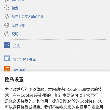
搜索
给专业医疗人员的资讯
全球传播
说明
捐款
（打
开
新
守望台线上书库
（打
窗
开
口）
®
JW Hub
新
（打
窗
开
隐私设置
口）
JW Library®
新
窗
为了改善您的浏览体验，本网站使用Cookies和类似的技
口）
Watchtower Library
术。有些Cookies是必要的，能让本网站可以正常运行，
是您必须接受的。其他用于提升浏览体验的Cookies，您
可以选择接受或拒绝。我们不会收集您的数据用作商业用