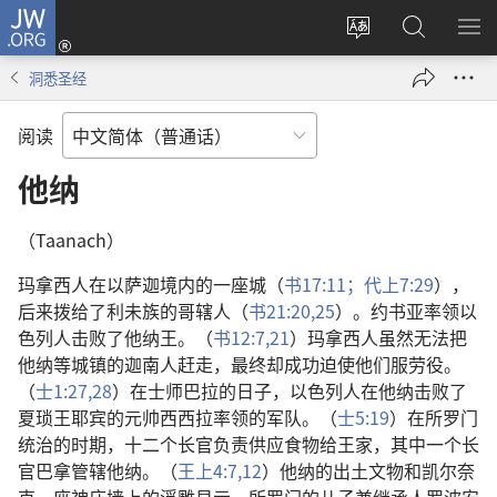
JW.ORG
登
录
更
搜
显
（打
改
索
示
洞悉圣经
开
网
JW.ORG
菜
新
站
单
阅读
窗
语
口）
言
他纳
（Taanach）
玛拿西人在以萨迦境内的一座城（
书17:11；
代上7:29
），
后来拨给了利未族的哥辖人（
书21:20,
25
）。约书亚率领以
色列人击败了他纳王。（
书12:7,
21
）玛拿西人虽然无法把
他纳等城镇的迦南人赶走，最终却成功迫使他们服劳役。
（
士1:27,28
）在士师巴拉的日子，以色列人在他纳击败了
夏琐王耶宾的元帅西西拉率领的军队。（
士5:19
）在所罗门
统治的时期，十二个长官负责供应食物给王家，其中一个长
官巴拿管辖他纳。（
王上4:7,
12
）他纳的出土文物和凯尔奈