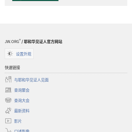
项
洞
悉
圣
经
®
JW.ORG
/ 耶和华见证人官方网站
设置外观
快速链接
与耶和华见证人见面
查询聚会
（打
开
查询大会
（打
新
开
窗
最新资料
新
口）
窗
影片
口）
口述影像