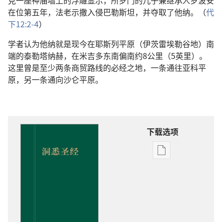
克一座神庙墙上的浮雕显示，所罗门的儿子兼继承人罗波安
在位第五年，法老示撒入侵巴勒斯坦，并夺取了他纳。（
代
下12:2-4
）
学者认为他纳就是现今在耶斯列平原（伊茨雷埃勒谷地）南
端的泰勒塔纳赫，在米吉多东南偏南约8公里（5英里）。
这里曾是至少两条商贸路线的必经之地，一条通往亚科平
原，另一条通向沙仑平原。
下载选项
出
版
物
下
载
选