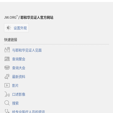
圣
经
®
JW.ORG
/ 耶和华见证人官方网站
设置外观
快速链接
与耶和华见证人见面
查询聚会
（打
开
查询大会
（打
新
开
窗
最新资料
新
口）
窗
影片
口）
口述影像
搜索
给专业医疗人员的资讯