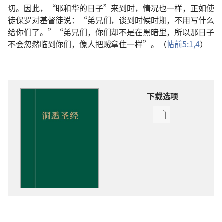
切。因此，“耶和华的日子”来到时，情况也一样，正如使
徒保罗对基督徒说：“弟兄们，谈到时候时期，不用写什么
给你们了。”“弟兄们，你们却不是在黑暗里，所以那日子
不会忽然临到你们，像人把贼拿住一样”。（
帖前5:1,
4
）
下载选项
出
版
物
下
载
选
项
洞
悉