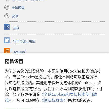
全球传播
说明
捐款
（打
开
新
守望台线上书库
（打
窗
开
口）
®
JW Hub
新
（打
窗
开
隐私设置
口）
JW Library®
新
窗
为了改善您的浏览体验，本网站使用Cookies和类似的技
口）
Watchtower Library
术。有些Cookies是必要的，能让本网站可以正常运行，
是您必须接受的。其他用于提升浏览体验的Cookies，您
可以选择接受或拒绝。我们不会收集您的数据用作商业用
途。想了解更多请看
《全球Cookies和类似技术使用政
Copyright
© 2026 Watch Tower Bible and Tract Society of Pennsylvania.
策》
。您可以随时在
《隐私权政策》
更改您的设置。
使用条款
|
隐私权政策
|
隐私设置