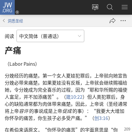
JW.ORG
登
录
更
搜
显
（打
改
索
示
洞悉圣经
开
网
JW.ORG
菜
新
站
单
阅读
窗
语
口）
言
产痛
（Labor Pains）
分娩经历的痛楚。第一个女人夏娃犯罪后，上帝就向她宣告
分娩必带来痛楚。如果夏娃没有反叛，上帝就会继续赐福给
她，令分娩成为完全喜乐的过程，因为“耶和华所赐的福使
人富足，并不加添痛苦”。（
箴10:22
）但人类犯罪后，身
心的缺陷通常都为肉体带来痛楚。因此，上帝说（圣经通常
将上帝
容许
的事说成是上帝
促成
的事）：“我要大大增加
你怀孕的痛苦，你生孩子必多受产痛。”（
创3:16
）
在希伯来语原文，“你怀孕的痛苦”的字面意思是“你