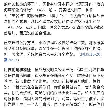
的痛苦和你的怀孕”，因此有些译本把这个短语译作“汝的
疼痛和汝的怀胎”（
KJ，Yg
）。其实经文用了一种称
为“重名法”的修辞技巧，即用“和”连接两个词语但却表
达相同的意思。现代的译本就按照这种修辞技巧译出经文
（
AT，Mo，RS
）。因此，原文的意思不是说怀孕的次数必
然增加，而是说痛苦会增加。
虽然通过医疗方法、小心护理以及做好准备工夫，能够缓解
怀孕和分娩的疼痛，甚至能在一定程度上预防这样的疼痛，
但一般来说，分娩仍会为人带来许多痛楚。（
创35:16-20；
赛26:17
）
用做比喻和象征
虽然分娩时会经历产痛，但新生儿降临毕
竟是件喜乐的事。耶稣基督在临死前的晚上跟使徒们私下交
谈时，就以此做了个比喻。他说自己快要离开他们，接着
说：“我实实在在告诉你们，你们会哭泣哀号，世人倒会欢
喜。你们会忧愁，可是你们的忧愁会化为喜乐。妇人生产的
时候忧愁，是因为她的时候到了。可是，等她生了孩子，就
因为世上生了一个人而喜乐，再也不记得患难了。现在你们