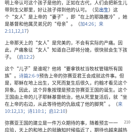
明上帝认可这个孩子是他的，正如在古代，人们会把新生儿
带到生父那里，好让孩子得到他的认可。（见
出生
）这
个“女人”是上帝的“妻子”，即“在上的耶路撒冷”，她
是基督和他属灵弟兄的“母亲”。（
加4:26；
来
2:11,12,
17
）
上帝那天上的“女人”是完美的，不会有实际的产痛。因
此，产痛象征“女人”知道自己即将分娩，很快就会生下孩
子。（
启12:2
）
这个“儿子”是谁呢？他将“要拿铁杖当牧杖管辖所有国
族”。
诗篇2:6-9
预告上帝的弥赛亚君王会成就这件事。但
是，耶稣在地上出生，又死而复生后很久，约翰才看见这个
异象。因此，这个异象按理是预言弥赛亚王国的诞生。这个
王国由上帝的儿子耶稣基督统治，他从死里复活后，就“坐
在上帝的右边，从此等待他的仇敌成了他的脚凳”。（
来
10:12,13；
诗110:1；
启12:10
）
弥赛亚王国的建立是一件万众期待的事，随着预言一一
应验，天上的和地上的就确知时候临近了，期待也越来越热