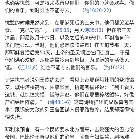
也确实忧愁，可是将来我再见你们，你们的心就会欢喜。你
们的喜乐，到时谁也不能夺去。”（
约16:20-22
）
忧愁的时候果然来到，在耶稣死后的三天中，他们都哭泣禁
食、“克己守戒”。（
路5:35
；另见
诗35:13
）但在第三天
清晨，即尼散月十六日，以及之后的40天中，耶稣曾向许
多门徒显现。当时，他们必定欢欣鼓舞！在五旬节那一天，
即耶稣复活后第50天，上帝的圣灵倾注在门徒身上，于是
他们满心欢欣，从耶路撒冷直到地极，为耶稣的复活做见
证。（
徒1:3,
8
）谁也不能夺去他们的喜乐。（
约16:22
）
诗篇执笔者说列王依约会师，看见上帝那巍峨壮丽的圣城锡
安，城中塔楼高耸、围墙坚固。执笔者描述说：“列王看见
这城，就惊惶失措，慌张奔逃。他们在那里猝然颤抖，好像
产妇经历阵痛。”（
诗48:1-6
）这篇诗所描述的显然真有其
事：跟锡安为敌的列王曾图谋入侵耶路撒冷，结果却落得惊
惶失措。
耶利米预言，有一个民族要从北方而来，击败强大的巴比伦
帝国，巴比伦王听见他们的消息，就像产妇临盆，剧痛难