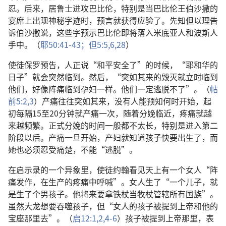
忍。后来，居鲁士进攻巴比伦，特别是当巴比伦王伯沙撒的
宴席上出现神秘字迹时，预言就获得应验了。先知但以理告
诉伯沙撒说，这些字预示巴比伦即将落入米底亚人和波斯人
手中。（
耶50:41-43；
但5:5,6,
28
）
使徒保罗预告，人正说“和平安全了”的时候，“耶和华的
日子”就会突然临到。然后，“突如其来的毁灭就立时临到
他们，好像阵痛临到孕妇一样。他们一定逃脱不了”。（
帖
前5:2,3
）产痛往往突如其来，没有人能预知何时开始，起
初每隔15至20分钟就产痛一次，随着分娩临近，疼痛就越
来越频繁。正式分娩的时间一般都不太长，特别是进入第二
阶段以后。产痛一旦开始，产妇就知道孩子快要出生了，而
她也必须忍受痛楚，不能“逃脱”。
在启示录的一个异象里，使徒约翰看见天上有一个女人“阵
痛发作，在生产的疼痛中呼喊”。女人生了“一个儿子，就
是生了个男孩子。他将来要拿铁杖当牧杖管辖所有国族”。
虽然大龙想要吞噬孩子，但“女人的孩子被提到上帝和他的
宝座那里去”。（
启12:1,2,
4-6
）孩子被提到上帝那里，表