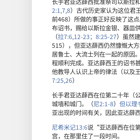
长手君亚达薛西批准祭司以斯拉
2:1,
7,8
）古代历史家认为这位君
前468）所做的事正好反映了这
布诏书，赐给以斯拉金银、器皿
（
拉7:6,
12-23；
8:25-27
）虽然建
515），但亚达薛西仍然慷慨大
居鲁士、大流士列在一起的原因
程顺利完成。亚达薛西王的诏书
他教导人认识上帝的律法（以及
7:25,26
）
长手君亚达薛西在位第二十年（公
城墙和城门。（
尼2:1-8
）
但以理书
亚出现的时间有关，因此亚达薛
尼希米记13:6
说“亚达薛西在位第
宫，在那里住了一段时间。