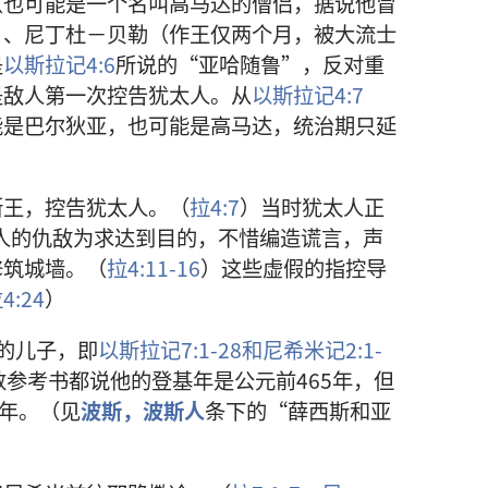
（也可能是一个名叫高马达的僧侣，据说他冒
）、尼丁杜－贝勒（作王仅两个月，被大流士
是
以斯拉记4:6
所说的“亚哈随鲁”，反对重
是敌人第一次控告犹太人。从
以斯拉记4:7
能是巴尔狄亚，也可能是高马达，统治期只延
斯王，控告犹太人。（
拉4:7
）当时犹太人正
人的仇敌为求达到目的，不惜编造谎言，声
修筑城墙。（
拉4:11-16
）这些虚假的指控导
4:24
）
的儿子，即
以斯拉记7:1-28和
尼希米记2:1-
参考书都说他的登基年是公元前465年，但
5年。（见
波斯，波斯人
条下的“薛西斯和亚