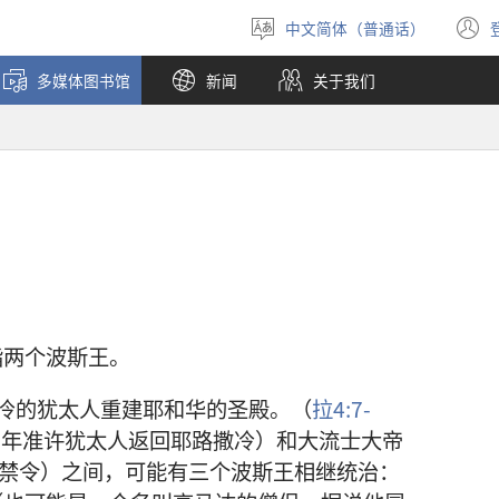
中文简体（普通话）
选
择
多媒体图书馆
新闻
关于我们
语
言
指两个波斯王。
冷的犹太人重建耶和华的圣殿。（
拉4:7-
7年准许犹太人返回耶路撒冷）和大流士大帝
的禁令）之间，可能有三个波斯王相继统治：