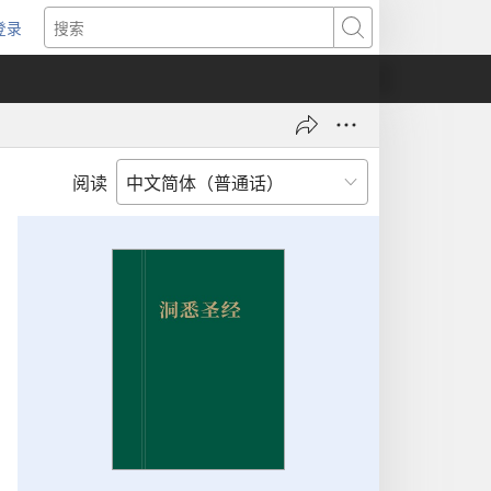
登录
（打
搜
开
索
新
窗
口）
阅读