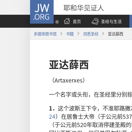
JW.ORG
耶和华见证人
首页
圣经与生活
多媒体图书馆
书籍
洞悉圣经
亚达薛西
亚达薛西
（Artaxerxes）
一个名字或头衔，在圣经里分别
1．
这个波斯王下令，不准耶路撒
24
）在居鲁士大帝（于公元前53
（于公元前520年取消停建圣殿