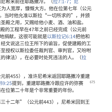
和尼希米前往耶路撒冷。（
拉7:1-7；
尼
王为人宽厚，慷慨大方。他在位第七年（公元
点。当时他允准以斯拉“一切所求的”，并颁
供圣殿之用，又赐给他小麦、酒、油和盐。
殿的工程早在47年之前已经完成（公元前
方地捐献，这很可能就是
以斯拉记6:14
把他和
。经文说这三位王所下的谕旨，促使建殿的工
甚至授权以斯拉委任裁判官、审判官，又吩咐
王的律法），在必要时处死违法的人。（
拉
元前455），准许尼希米返回耶路撒冷重建
9:25
提到，重建耶路撒冷跟应许的弥赛
西在位第二十年是个非常重要的年份。
三十二年”（公元前443），尼希米回到王