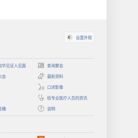
设置外观
和华见证人见面
查询聚会
（打
开
大会
最新资料
新
窗
口述影像
口）
给专业医疗人员的资讯
传播
说明