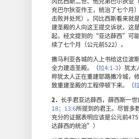
冈比西斯二世、他兄弟巴尔狄亚
充巴尔狄亚作王，统治了七个月
击败并处死）。冈比西斯看来就
建圣殿的人向这王提交诉状，这
起，经文提到的“亚达薛西”可
续了七个月（公元前522）。
撒马利亚各城的人上书给这位波
全力建造圣殿。（
拉4:1-3
）犹太
称犹太人正在重建耶路撒冷城，
致重建圣殿的工程停顿下来。（
拉
2．
长手君亚达薛西，薛西斯一世
18；
13:6
所提到的君王。尽管多数
充分的证据表明应该是公元前47
达薛西的统治”）