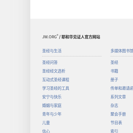
®
JW.ORG
/ 耶和华见证人官方网站
圣经与生活
多媒体图书
圣经问答
圣经
圣经经文选析
书籍
互动式圣经课程
册子
学习圣经的工具
传单和邀请
安宁与快乐
系列文章
婚姻与家庭
杂志
青年与少年
聚会手册
儿童
节目表
信心
索引