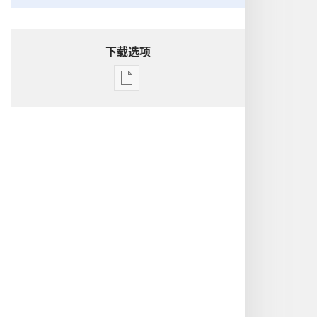
下载选项
出
版
物
下
载
选
项
洞
悉
圣
经