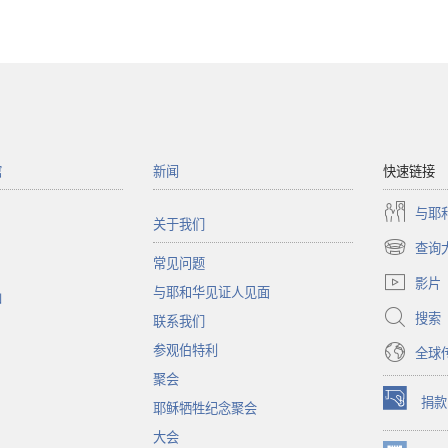
馆
新闻
快速链接
与耶
关于我们
查询
（打
常见问题
开
影片
与耶和华见证人见面
新
函
窗
搜索
联系我们
口）
参观伯特利
全球
聚会
捐款
耶稣牺牲纪念聚会
（打
开
大会