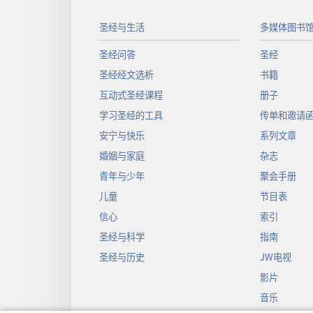
圣经与生活
多媒体图书
圣经问答
圣经
圣经经文选析
书籍
互动式圣经课程
册子
学习圣经的工具
传单和邀请
安宁与快乐
系列文章
婚姻与家庭
杂志
青年与少年
聚会手册
儿童
节目表
信心
索引
圣经与科学
指南
圣经与历史
JW电视
影片
音乐