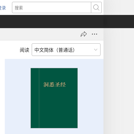
登录
（打
搜
开
索
新
窗
口）
阅读