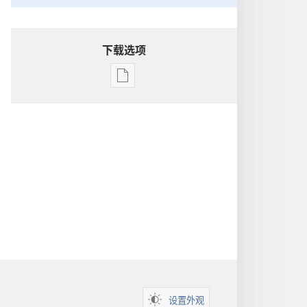
下载选项
出
版
物
下
载
选
项
洞
悉
圣
经
设置外观