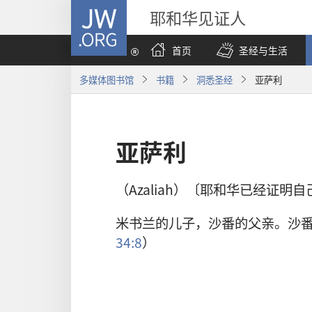
JW.ORG
耶和华见证人
首页
圣经与生活
多媒体图书馆
书籍
洞悉圣经
亚萨利
亚萨利
（Azaliah）〔耶和华已经证明
米书兰的儿子，沙番的父亲。沙
34:8
）