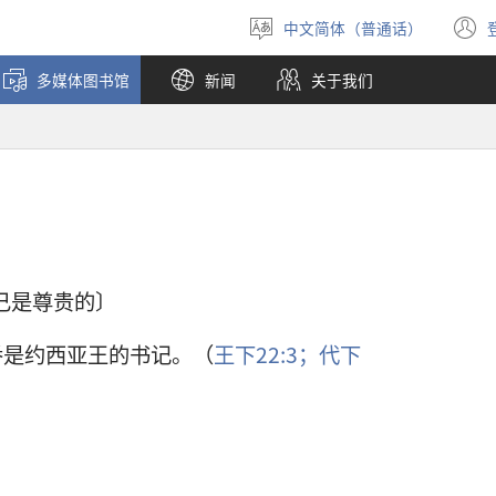
中文简体（普通话）
选
择
多媒体图书馆
新闻
关于我们
语
言
自己是尊贵的〕
番是约西亚王的书记。（
王下22:3；
代下