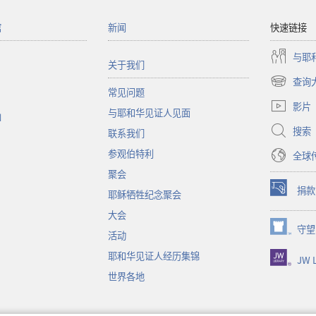
馆
新闻
快速链接
与耶
关于我们
查询
（打
常见问题
开
影片
与耶和华见证人见面
新
函
窗
搜索
联系我们
口）
参观伯特利
全球
聚会
捐款
耶稣牺牲纪念聚会
（打
开
大会
新
守望
（打
活动
窗
开
口）
耶和华见证人经历集锦
JW L
新
窗
世界各地
口）