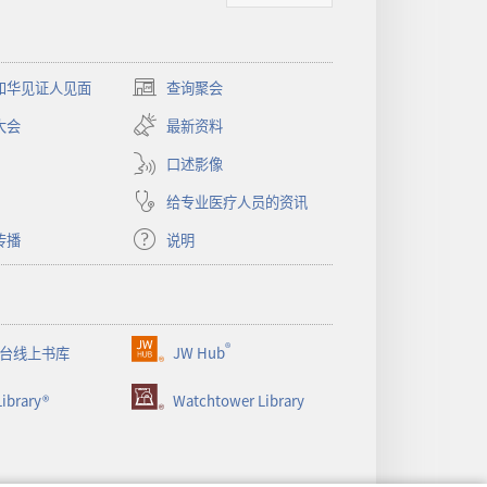
和华见证人见面
查询聚会
（打
开
大会
最新资料
新
窗
口述影像
口）
给专业医疗人员的资讯
传播
说明
®
台线上书库
JW Hub
（打
开
ibrary®
Watchtower Library
新
窗
口）