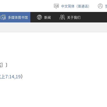
中文简体（普通话）
选
择
多媒体图书馆
新闻
关于我们
语
言
属］〕
上7:14,
19
）