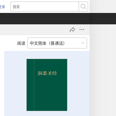
登录
（打
搜
开
索
新
窗
口）
阅读