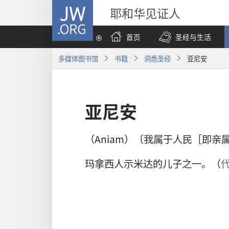
JW.ORG
耶和华见证人
首页
圣经与生活
多媒体图书馆
书籍
洞悉圣经
亚尼安
亚尼安
（Aniam）〔我属于人民［即亲
玛拿西人示米达的儿子之一。（
代