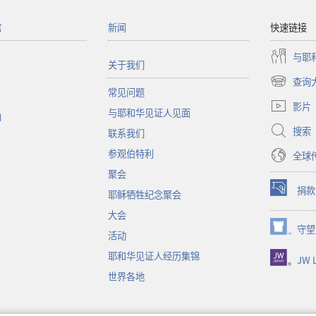
馆
新闻
快速链接
与耶
关于我们
查询
（打
常见问题
开
影片
与耶和华见证人见面
新
函
窗
搜索
联系我们
口）
参观伯特利
全球
聚会
捐款
耶稣牺牲纪念聚会
（打
开
大会
新
守望
（打
活动
窗
开
口）
耶和华见证人经历集锦
JW L
新
窗
世界各地
口）