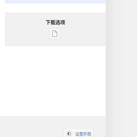
下载选项
出
版
物
下
载
选
项
洞
悉
圣
经
设置外观