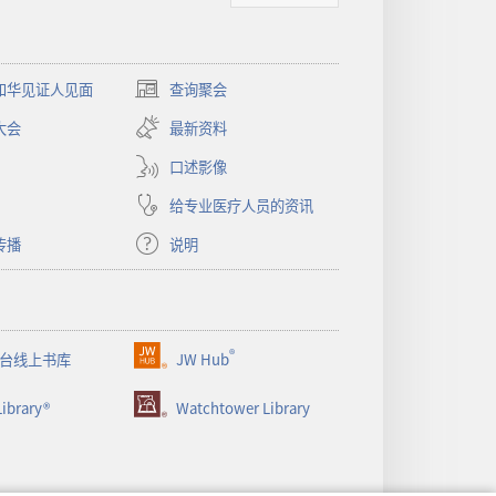
和华见证人见面
查询聚会
（打
开
大会
最新资料
新
窗
口述影像
口）
给专业医疗人员的资讯
传播
说明
®
台线上书库
JW Hub
（打
开
ibrary®
Watchtower Library
新
窗
口）