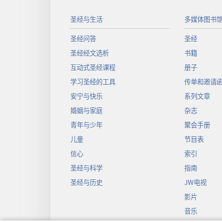
圣经与生活
多媒体图书
圣经问答
圣经
圣经经文选析
书籍
互动式圣经课程
册子
学习圣经的工具
传单和邀请
安宁与快乐
系列文章
婚姻与家庭
杂志
青年与少年
聚会手册
儿童
节目表
信心
索引
圣经与科学
指南
圣经与历史
JW电视
影片
音乐