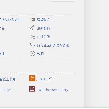
和华见证人见面
查询聚会
（打
开
大会
最新资料
新
窗
口述影像
口）
给专业医疗人员的资讯
传播
说明
®
台线上书库
JW Hub
（打
开
ibrary®
Watchtower Library
新
窗
口）