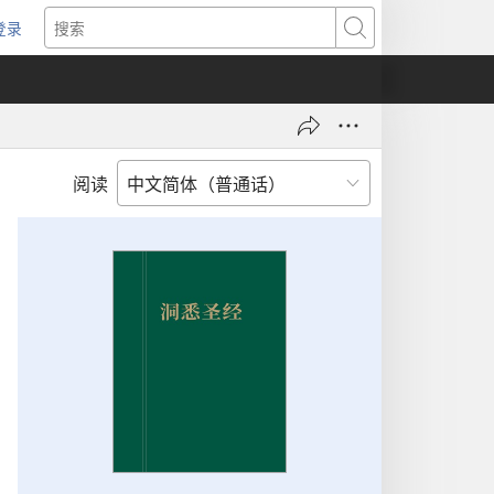
登录
（打
搜
开
索
新
窗
口）
阅读