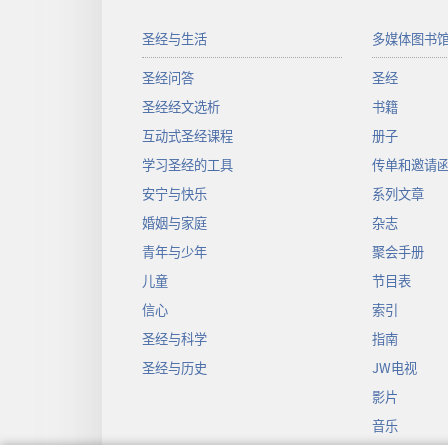
圣经与生活
多媒体图书
圣经问答
圣经
圣经经文选析
书籍
互动式圣经课程
册子
学习圣经的工具
传单和邀请
安宁与快乐
系列文章
婚姻与家庭
杂志
青年与少年
聚会手册
儿童
节目表
信心
索引
圣经与科学
指南
圣经与历史
JW电视
影片
音乐