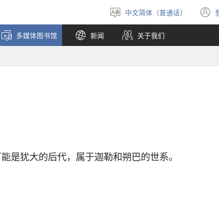
中文简体（普通话）
选
择
多媒体图书馆
新闻
关于我们
语
言
可能是犹大的后代，属于迦勒和朔巴的世系。