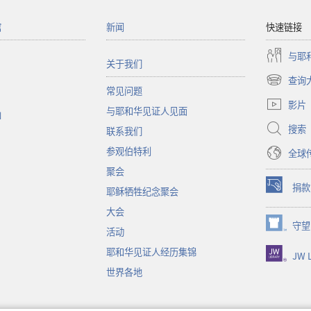
馆
新闻
快速链接
与耶
关于我们
查询
（打
常见问题
开
影片
与耶和华见证人见面
新
函
窗
搜索
联系我们
口）
参观伯特利
全球
聚会
捐款
耶稣牺牲纪念聚会
（打
开
大会
新
守望
（打
活动
窗
开
口）
耶和华见证人经历集锦
JW L
新
窗
世界各地
口）