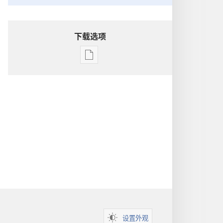
下载选项
出
版
物
下
载
选
项
洞
悉
圣
经
设置外观