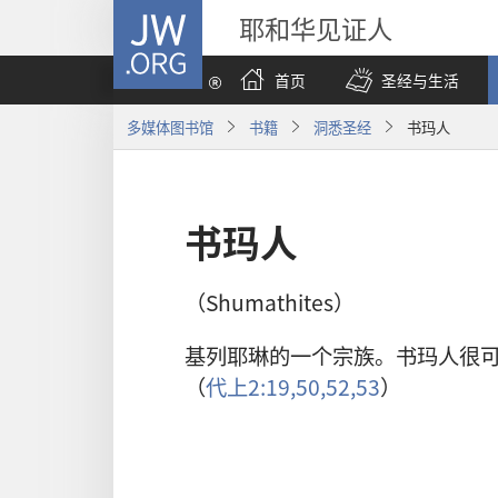
JW.ORG
耶和华见证人
首页
圣经与生活
多媒体图书馆
书籍
洞悉圣经
书玛人
书玛人
（Shumathites）
基列耶琳的一个宗族。书玛人很
（
代上2:19,
50,
52,53
）