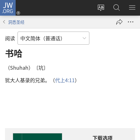
JW.ORG
登
录
更
搜
显
（打
改
索
示
洞悉圣经
开
网
JW.ORG
菜
新
站
单
阅读
窗
语
口）
言
书哈
（Shuhah）〔坑〕
犹大人基录的兄弟。（
代上4:11
）
下载选项