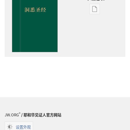
出
版
物
下
载
选
项
洞
悉
圣
经
®
JW.ORG
/ 耶和华见证人官方网站
设置外观