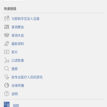
快速链接
与耶和华见证人见面
查询聚会
（打
开
查询大会
（打
新
开
窗
最新资料
新
口）
窗
影片
口）
口述影像
搜索
给专业医疗人员的资讯
全球传播
说明
捐款