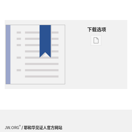
下载选项
出
版
物
下
载
选
项
词
语
解
释
®
JW.ORG
/ 耶和华见证人官方网站