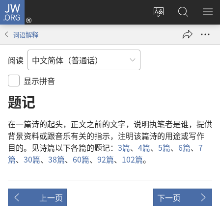
JW.ORG
登
录
更
搜
显
（打
改
索
示
词语解释
开
网
JW.ORG
菜
新
站
单
阅读
窗
语
口）
言
显示拼音
题记
在
一
篇
诗
的
起头
，
正文
之前
的
文字
，
说明
执笔者
是
谁
，
提供
背景
资料
或
跟
音乐
有关
的
指示
，
注
明
该
篇
诗
的
用途
或
写作
目的
。
见
诗篇
以下
各
篇
的
题记
：
3
篇
、
4
篇
、
5
篇
、
6
篇
、
7
篇
、
30
篇
、
38
篇
、
60
篇
、
92
篇
、
102
篇
。
上一页
下一页