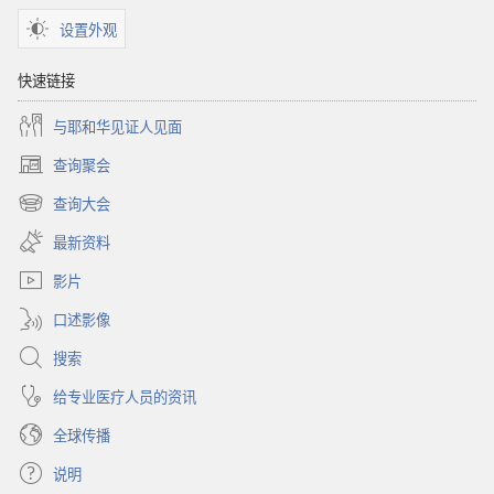
设置外观
快速链接
与耶和华见证人见面
查询聚会
（打
开
查询大会
（打
新
开
窗
最新资料
新
口）
窗
影片
口）
口述影像
搜索
给专业医疗人员的资讯
全球传播
说明