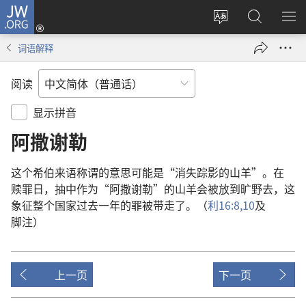
JW.ORG
登
录
更
搜
显
（打
改
索
示
词语解释
开
网
JW.ORG
菜
新
站
单
阅读
窗
语
口）
言
显示拼音
阿撒谢勒
这个
希伯来语
称谓
的
意思
可能
是
“
消失
踪影
的
山羊
”。
在
赎罪日
，
抽
中
作为
“
阿撒谢勒
”
的
山羊
会
被
放
到
旷野
去
，
这
象征
整个
国家
过去
一
年
的
罪
被
带
走
了
。（
利
16:8,
10
及
脚注
）
上一页
下一页