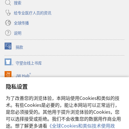
搜索
给专业医疗人员的资讯
全球传播
说明
捐款
（打
开
新
守望台线上书库
（打
窗
开
口）
®
JW Hub
新
（打
窗
开
隐私设置
口）
JW Library®
新
窗
为了改善您的浏览体验，本网站使用Cookies和类似的技
口）
Watchtower Library
术。有些Cookies是必要的，能让本网站可以正常运行，
是您必须接受的。其他用于提升浏览体验的Cookies，您
可以选择接受或拒绝。我们不会收集您的数据用作商业用
途。想了解更多请看
《全球Cookies和类似技术使用政