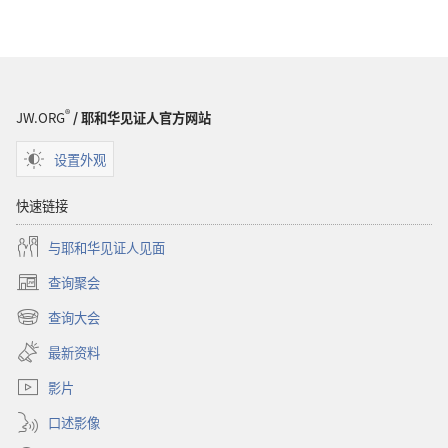
词
语
解
释
®
JW.ORG
/ 耶和华见证人官方网站
设置外观
快速链接
与耶和华见证人见面
查询聚会
（打
开
查询大会
（打
新
开
窗
最新资料
新
口）
窗
影片
口）
口述影像