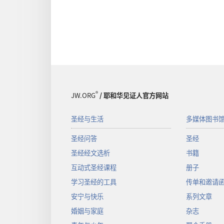
®
JW.ORG
/ 耶和华见证人官方网站
圣经与生活
多媒体图书
圣经问答
圣经
圣经经文选析
书籍
互动式圣经课程
册子
学习圣经的工具
传单和邀请
安宁与快乐
系列文章
婚姻与家庭
杂志