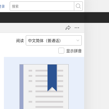
登录
（打
搜
开
索
新
窗
口）
阅读
显示拼音