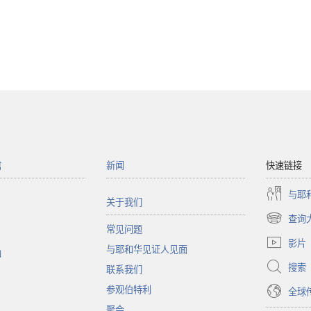
馆
新闻
快速链接
与耶
关于我们
查询
（打
常见问题
开
影片
与耶和华见证人见面
新
函
窗
搜索
联系我们
口）
参观伯特利
全球
聚会