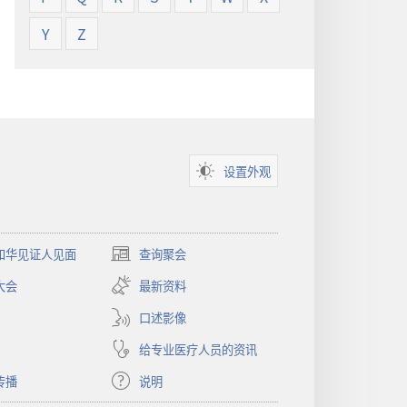
Y
Z
设置外观
和华见证人见面
查询聚会
（打
开
大会
最新资料
新
窗
口述影像
口）
给专业医疗人员的资讯
传播
说明