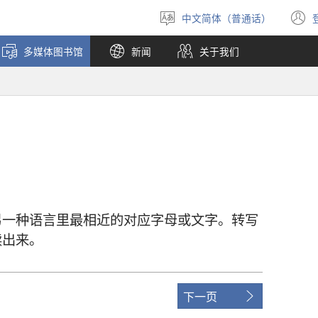
中文简体（普通话）
选
择
多媒体图书馆
新闻
关于我们
语
言
另
一
种
语言
里
最
相近
的
对应
字母
或
文字
。
转写
读
出来
。
下一页