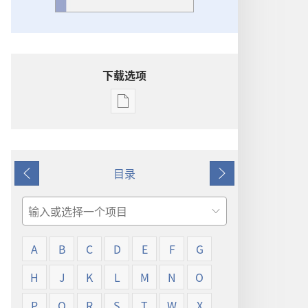
下载选项
出
版
物
下
目录
载
上
下
选
一
一
项
页
页
搜
词
索
语
A
B
C
D
E
F
G
解
释
H
J
K
L
M
N
O
P
Q
R
S
T
W
X