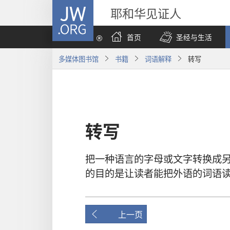
JW.ORG
耶和华见证人
首页
圣经与生活
多媒体图书馆
书籍
词语解释
转写
转写
把
一
种
语言
的
字母
或
文字
转换
成
的
目的
是
让
读者
能
把
外语
的
词语
上一页