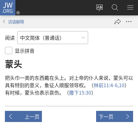
JW.ORG
登
录
更
搜
显
（打
改
索
示
词语解释
开
网
JW.ORG
菜
新
站
单
阅读
窗
语
口）
言
显示拼音
蒙头
把
头巾
一
类
的
东西
戴
在
头
上
。
对
上帝
的
仆人
来
说
，
蒙头
可以
具有
特别
的
意义
，
象征
人
顺服
领导权
。（
林前
11:4-6,
10
）
有
时候
，
蒙头
也
表示
哀伤
。（
撒下
15:30
）
上一页
下一页