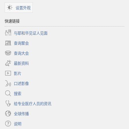
设置外观
快速链接
与耶和华见证人见面
查询聚会
（打
开
查询大会
（打
新
开
窗
最新资料
新
口）
窗
影片
口）
口述影像
搜索
给专业医疗人员的资讯
全球传播
说明