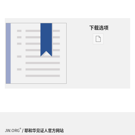
下载选项
出
版
物
下
载
选
项
词
语
解
释
®
JW.ORG
/ 耶和华见证人官方网站