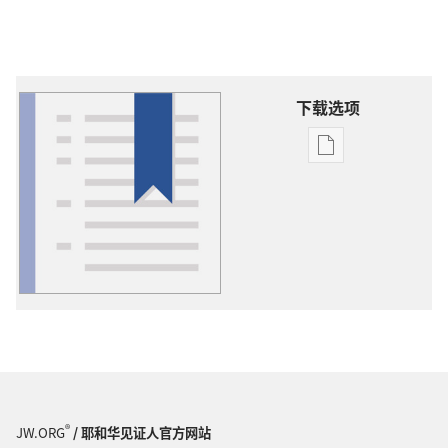
下载选项
出
版
物
下
载
选
项
词
语
解
释
®
JW.ORG
/ 耶和华见证人官方网站