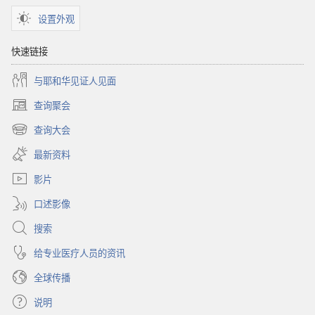
设置外观
快速链接
与耶和华见证人见面
查询聚会
（打
开
查询大会
（打
新
开
窗
最新资料
新
口）
窗
影片
口）
口述影像
搜索
给专业医疗人员的资讯
全球传播
说明