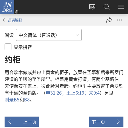
JW.ORG
登
录
更
搜
显
（打
改
索
示
词语解释
开
网
JW.ORG
菜
新
站
单
阅读
窗
语
口）
言
显示拼音
约柜
用
合欢木
做
成
并
包
上
黄金
的
柜子
，
放置
在
圣幕
和
后来
所罗门
建造
的
圣殿
的
至圣所
里
。
柜盖
用
黄金
打造
，
有
两
个
基路伯
天使像
安
在
盖
上
，
彼此
脸
对
着
脸
。
约柜
里
主要
放置
了
两
块
刻
有
十诫
的
圣谕版
。（
申
31:26；
王上
6:19；
来
9:4
）
另
见
附录
B5
和
B8
。
上一页
下一页