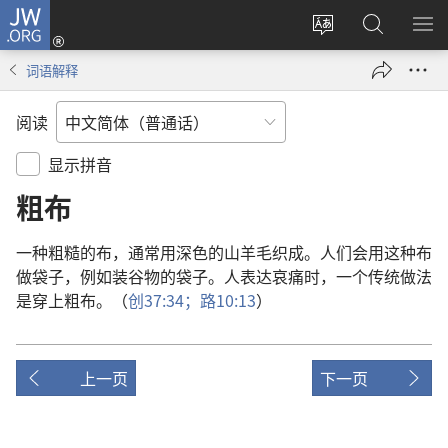
JW.ORG
登
录
更
搜
显
（打
改
索
示
词语解释
开
网
JW.ORG
菜
新
站
单
阅读
窗
语
口）
言
显示拼音
粗布
一
种
粗糙
的
布
，
通常
用
深色
的
山羊
毛
织
成
。
人们
会
用
这
种
布
做
袋子
，
例如
装
谷物
的
袋子
。
人
表达
哀痛
时
，
一
个
传统
做法
是
穿
上
粗布
。（
创
37:34；
路
10:13
）
上一页
下一页