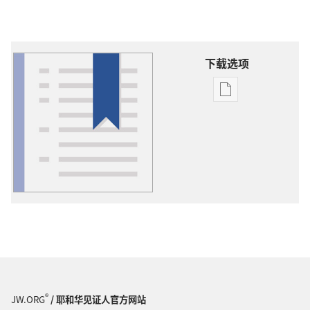
下载选项
出
版
物
下
载
选
项
词
语
解
释
®
JW.ORG
/ 耶和华见证人官方网站