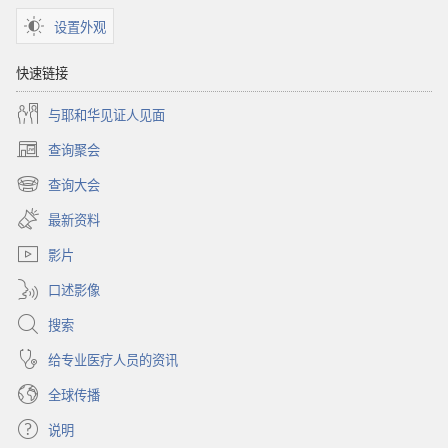
设置外观
快速链接
与耶和华见证人见面
查询聚会
（打
开
查询大会
（打
新
开
窗
最新资料
新
口）
窗
影片
口）
口述影像
搜索
给专业医疗人员的资讯
全球传播
说明