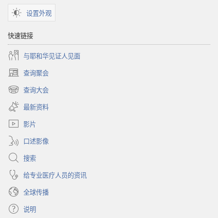
设置外观
快速链接
与耶和华见证人见面
查询聚会
（打
开
查询大会
（打
新
开
窗
最新资料
新
口）
窗
影片
口）
口述影像
搜索
给专业医疗人员的资讯
全球传播
说明