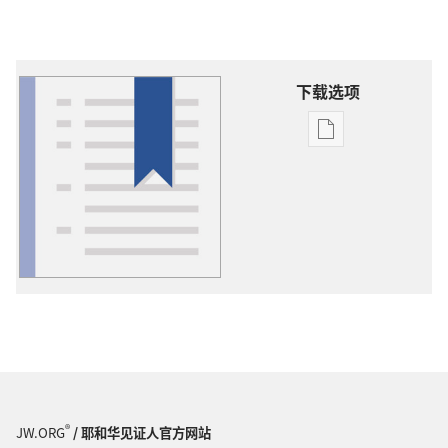
下载选项
出
版
物
下
载
选
项
词
语
解
释
®
JW.ORG
/ 耶和华见证人官方网站