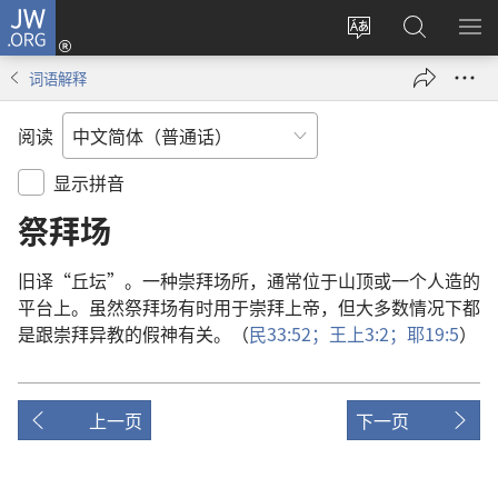
JW.ORG
登
录
更
搜
显
（打
改
索
示
词语解释
开
网
JW.ORG
菜
新
站
单
阅读
窗
语
口）
言
显示拼音
祭拜场
旧
译
“
丘坛
”。
一
种
崇拜
场所
，
通常
位于
山顶
或
一
个
人造
的
平台
上
。
虽然
祭拜场
有时
用
于
崇拜
上帝
，
但
大多数
情况
下
都
是
跟
崇拜
异教
的
假神
有关
。（
民
33:52；
王上
3:2；
耶
19:5
）
上一页
下一页