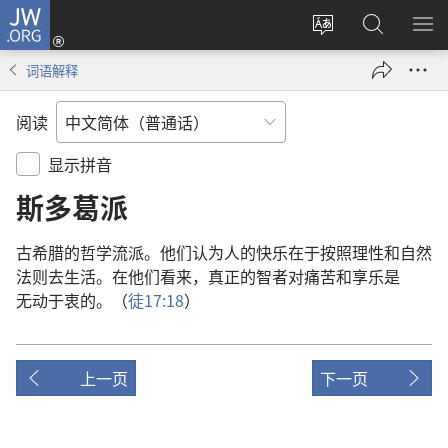
JW.ORG
登
录
更
搜
显
（打
改
索
示
词语解释
开
网
JW.ORG
菜
新
站
单
阅读
窗
语
口）
言
显示拼音
斯多葛派
古
希腊
的
哲学
流派
。
他们
认为
人
的
快乐
在于
按照
理性
和
自然
法则
去
生活
。
在
他们
看来
，
真正
的
智者
对
痛苦
和
享乐
是
无动于衷
的
。（
徒
17:18
）
上一页
下一页