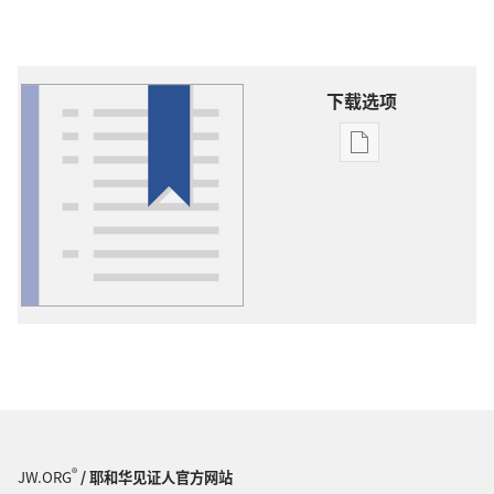
下载选项
出
版
物
下
载
选
项
词
语
解
释
®
JW.ORG
/ 耶和华见证人官方网站