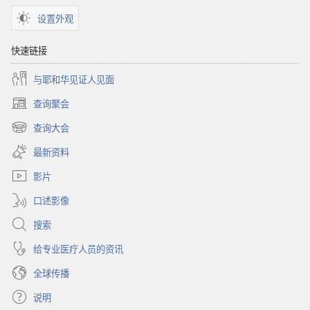
设置外观
快速链接
与耶和华见证人见面
查询聚会
（打
开
查询大会
（打
新
开
窗
最新资料
新
口）
窗
影片
口）
口述影像
搜索
给专业医疗人员的资讯
全球传播
说明