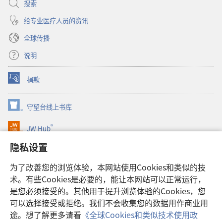
搜索
给专业医疗人员的资讯
全球传播
说明
捐款
（打
开
新
守望台线上书库
（打
窗
开
口）
®
JW Hub
新
（打
窗
开
隐私设置
口）
JW Library®
新
窗
为了改善您的浏览体验，本网站使用Cookies和类似的技
口）
Watchtower Library
术。有些Cookies是必要的，能让本网站可以正常运行，
是您必须接受的。其他用于提升浏览体验的Cookies，您
可以选择接受或拒绝。我们不会收集您的数据用作商业用
途。想了解更多请看
《全球Cookies和类似技术使用政