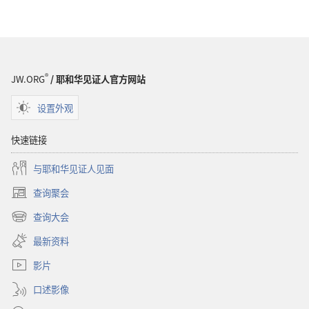
词
语
解
释
®
JW.ORG
/ 耶和华见证人官方网站
设置外观
快速链接
与耶和华见证人见面
查询聚会
（打
开
查询大会
（打
新
开
窗
最新资料
新
口）
窗
影片
口）
口述影像