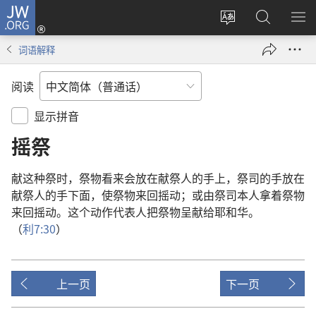
JW.ORG
登
录
更
搜
显
（打
改
索
示
词语解释
开
网
JW.ORG
菜
新
站
单
阅读
窗
语
口）
言
显示拼音
摇祭
献
这
种
祭
时
，
祭物
看来
会
放
在
献祭
人
的
手
上
，
祭司
的
手
放
在
献祭
人
的
手
下面
，
使
祭物
来回
摇动
；
或
由
祭司
本人
拿
着
祭物
来回
摇动
。
这个
动作
代表
人
把
祭物
呈献
给
耶和华
。
（
利
7:30
）
上一页
下一页