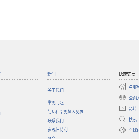
馆
新闻
快速链接
与耶
关于我们
查询
（打
常见问题
开
影片
与耶和华见证人见面
新
函
窗
搜索
联系我们
口）
参观伯特利
全球
聚会