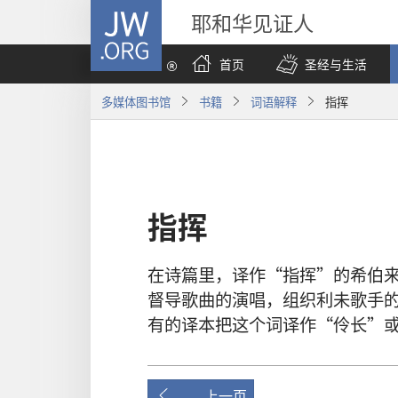
JW.ORG
耶和华见证人
首页
圣经与生活
多媒体图书馆
书籍
词语解释
指挥
指挥
在
诗篇
里
，
译
作
“
指挥
”
的
希伯
督导
歌曲
的
演唱
，
组织
利未
歌手
有
的
译本
把
这个
词
译
作
“
伶长
”
上一页