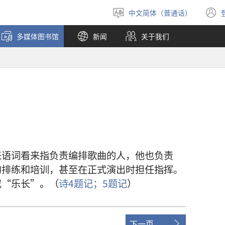
中文简体（普通话）
选
择
多媒体图书馆
新闻
关于我们
语
言
来
语词
看来
指
负责
编排
歌曲
的
人
，
他
也
负责
的
排练
和
培训
，
甚至
在
正式
演出
时
担任
指挥
。
或
“
乐长
”。（
诗
4
题记
；
5
题记
）
下一页