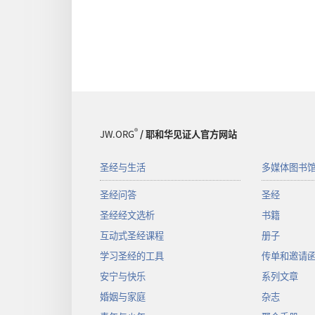
®
JW.ORG
/ 耶和华见证人官方网站
圣经与生活
多媒体图书
圣经问答
圣经
圣经经文选析
书籍
互动式圣经课程
册子
学习圣经的工具
传单和邀请
安宁与快乐
系列文章
婚姻与家庭
杂志