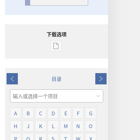
下载选项
出
版
物
下
目录
载
上
下
选
一
一
项
页
页
搜
词
索
语
A
B
C
D
E
F
G
解
释
H
J
K
L
M
N
O
P
Q
R
S
T
W
X