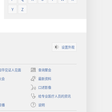
Y
Z
设置外观
和华见证人见面
查询聚会
（打
开
大会
最新资料
新
窗
口述影像
口）
给专业医疗人员的资讯
传播
说明