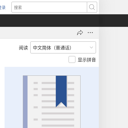
登录
（打
搜
开
索
新
窗
口）
阅读
显示拼音