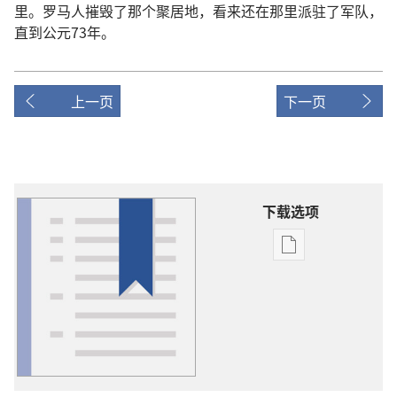
里
。
罗马人
摧毁
了
那个
聚居地
，
看来
还
在
那里
派驻
了
军队
，
直到
公元
73
年
。
上一页
下一页
下载选项
出
版
物
下
载
选
项