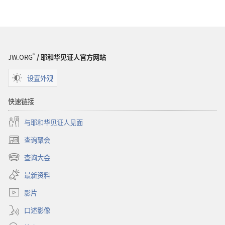
词
语
解
释
®
JW.ORG
/ 耶和华见证人官方网站
设置外观
快速链接
与耶和华见证人见面
查询聚会
（打
开
查询大会
（打
新
开
窗
最新资料
新
口）
窗
影片
口）
口述影像