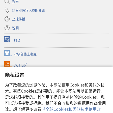
搜索
给专业医疗人员的资讯
全球传播
说明
捐款
（打
开
新
守望台线上书库
（打
窗
开
口）
®
JW Hub
新
（打
窗
开
隐私设置
口）
JW Library®
新
窗
为了改善您的浏览体验，本网站使用Cookies和类似的技
口）
Watchtower Library
术。有些Cookies是必要的，能让本网站可以正常运行，
是您必须接受的。其他用于提升浏览体验的Cookies，您
可以选择接受或拒绝。我们不会收集您的数据用作商业用
途。想了解更多请看
《全球Cookies和类似技术使用政