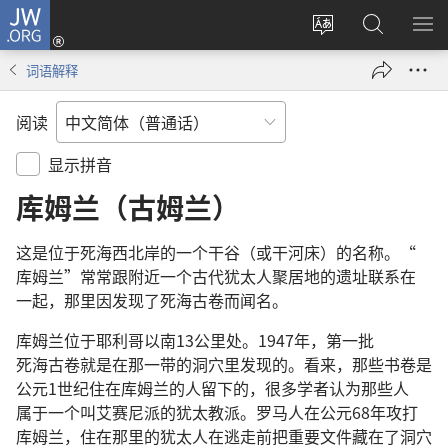
JW.ORG
登
录
更
搜
显
（打
改
索
示
词语解释
开
网
JW.ORG
菜
新
站
单
阅读
窗
语
口）
言
显示拼音
库姆兰（古姆兰）
这
是
位于
死海
西北
岸
的
一
个
干谷
（
或
干
河床
）
的
名称
。“
库姆兰
”
常常
跟
附近
一
个
古代
犹太人
聚居地
的
遗址
联系
在
一起
，
那里
因
发现
了
死海古卷
而
闻名
。
库姆兰
位于
耶利哥
以
南
13
公里
处
。1947
年
，
第
一
批
死海古卷
就是
在
那
一带
的
洞穴
里
发现
的
。
看来
，
那些
书卷
是
公元
1
世纪
住
在
库姆兰
的
人
留
下
的
，
很
多
学者
认为
那些
人
属于
一
个
叫
艾赛尼派
的
犹太
教派
。
罗马人
在
公元
68
年
攻打
库姆兰
，
住
在
那里
的
犹太人
在
逃走
前
把
重要
文件
藏
在
了
洞穴