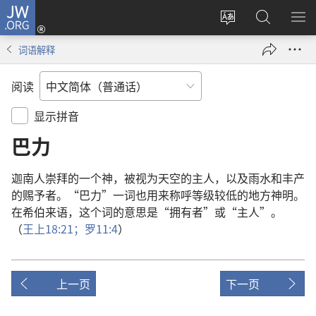
JW.ORG
登
录
更
搜
显
（打
改
索
示
词语解释
开
网
JW.ORG
菜
新
站
单
阅读
窗
语
口）
言
显示拼音
巴力
迦南人
崇拜
的
一
个
神
，
被
视
为
天空
的
主人
，
以及
雨水
和
丰产
的
赐予者
。“
巴力
”
一
词
也
用
来
称呼
等级
较
低
的
地方
神明
。
在
希伯来语
，
这个
词
的
意思
是
“
拥有者
”
或
“
主人
”。
（
王上
18:21；
罗
11:4
）
上一页
下一页