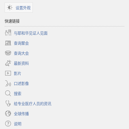
设置外观
快速链接
与耶和华见证人见面
查询聚会
（打
开
查询大会
（打
新
开
窗
最新资料
新
口）
窗
影片
口）
口述影像
搜索
给专业医疗人员的资讯
全球传播
说明