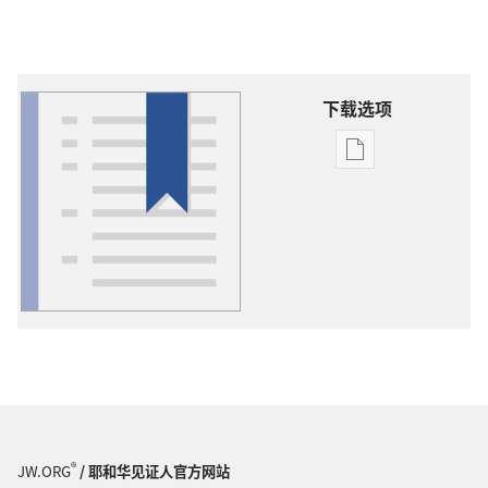
下载选项
出
版
物
下
载
选
项
词
语
解
释
®
JW.ORG
/ 耶和华见证人官方网站