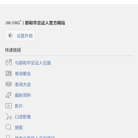
解
释
®
JW.ORG
/ 耶和华见证人官方网站
设置外观
快速链接
与耶和华见证人见面
查询聚会
（打
开
查询大会
（打
新
开
窗
最新资料
新
口）
窗
影片
口）
口述影像
搜索