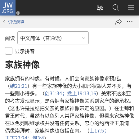
JW.ORG
登
录
更
搜
显
（打
改
索
示
词语解释
开
网
JW.ORG
菜
新
站
单
阅读
窗
语
口）
言
显示拼音
家族神像
家族
拥有
的
神像
。
有
时候
，
人们
会
向
家族
神像
求
预兆
。
（
结
21:21
）
有
一些
家族
神像
的
大小
和
形状
跟
人
差不多
，
有
一些
则
小
得
多
。（
创
31:34；
撒上
19:13,
16
）
美索不达米亚
的
考古
发现
显示
，
是否
拥有
家族
神像
关系
到
家产
的
继承权
。
（
这
也许
是
拉结
把
父亲
的
家族
神像
带
走
的
原因
。）
在
士师
和
君王
时代
，
虽然
有
以色列人
崇拜
家族
神像
，
但
看来
家族
神像
在
以色列
跟
继承权
并
没有
任何
关系
。
忠心
的
约西亚
王
肃清
偶像
崇拜
时
，
家族
神像
也
包括
在内
。（
士
17:5；
王下
23:24；
何
3:4
）