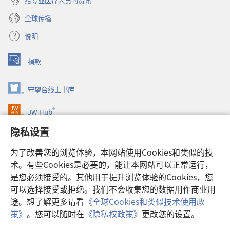
给专业医疗人员的资讯
全球传播
说明
捐款
（打
开
新
守望台线上书库
（打
窗
开
口）
®
JW Hub
新
（打
窗
开
隐私设置
口）
JW Library®
新
窗
为了改善您的浏览体验，本网站使用Cookies和类似的技
口）
Watchtower Library
术。有些Cookies是必要的，能让本网站可以正常运行，
是您必须接受的。其他用于提升浏览体验的Cookies，您
可以选择接受或拒绝。我们不会收集您的数据用作商业用
途。想了解更多请看
《全球Cookies和类似技术使用政
Copyright
© 2026 Watch Tower Bible and Tract Society of Pennsylvania.
策》
。您可以随时在
《隐私权政策》
更改您的设置。
显
使用条款
|
隐私权政策
|
隐私设置