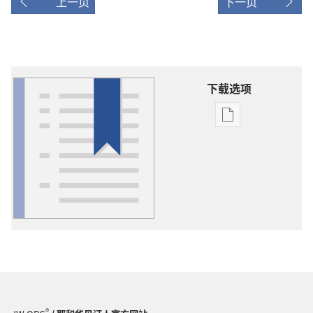
上一页
下一页
下载选项
出
版
物
下
载
选
项
词
语
解
释
®