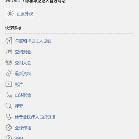
JW.ORG
/ 耶和华见证人官方网站
设置外观
快速链接
与耶和华见证人见面
查询聚会
（打
开
查询大会
（打
新
开
窗
最新资料
新
口）
窗
影片
口）
口述影像
搜索
给专业医疗人员的资讯
全球传播
说明