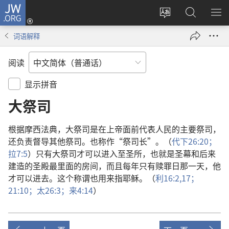
JW.ORG
登
录
更
搜
显
（打
改
索
示
词语解释
开
网
JW.ORG
菜
新
站
单
阅读
窗
语
口）
言
显示拼音
大祭司
根据
摩西
法典
，
大祭司
是
在
上帝
面前
代表
人民
的
主要
祭司
，
还
负责
督导
其他
祭司
。
也
称
作
“
祭司长
”。（
代下
26:20；
拉
7:5
）
只有
大祭司
才
可以
进入
至圣所
，
也
就是
圣幕
和
后来
建造
的
圣殿
最
里面
的
房间
，
而且
每
年
只有
赎罪日
那
一
天
，
他
才
可以
进去
。
这个
称谓
也
用
来
指
耶稣
。（
利
16:2,
17；
21:10；
太
26:3；
来
4:14
）