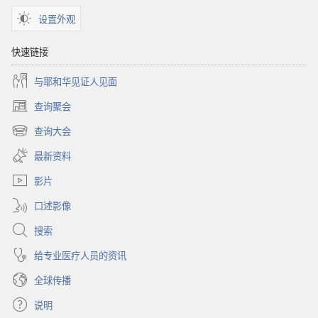
设置外观
快速链接
与耶和华见证人见面
查询聚会
（打
开
查询大会
（打
新
开
窗
最新资料
新
口）
窗
影片
口）
口述影像
搜索
给专业医疗人员的资讯
全球传播
说明