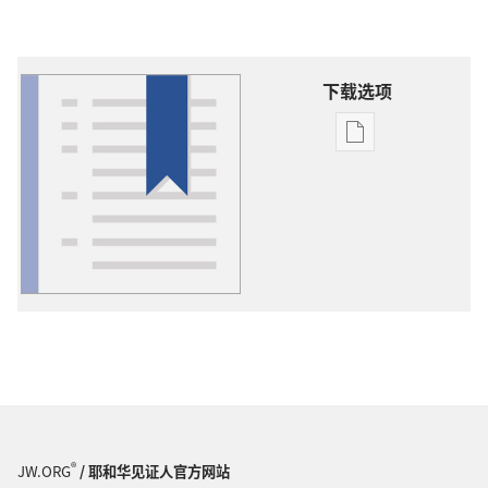
下载选项
出
版
物
下
载
选
项
词
语
解
释
®
JW.ORG
/ 耶和华见证人官方网站