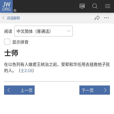
JW.ORG
登
录
更
搜
显
（打
改
索
示
词语解释
开
网
JW.ORG
菜
新
站
单
阅读
窗
语
口）
言
显示拼音
士师
在
以色列
有
人
做
君王
统治
之前
，
受
耶和华
任用
去
拯救
他
子民
的
人
。（
士
2:16
）
上一页
下一页