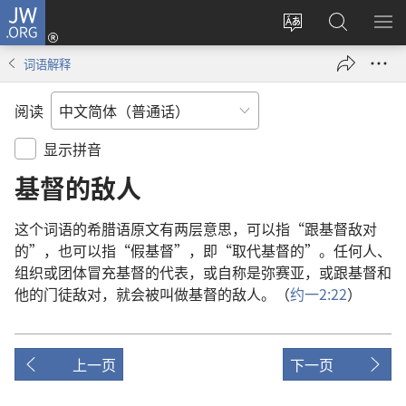
JW.ORG
登
录
更
搜
显
（打
改
索
示
词语解释
开
网
JW.ORG
菜
新
站
单
阅读
窗
语
口）
言
显示拼音
基督的敌人
这个
词语
的
希腊语
原文
有
两
层
意思
，
可以
指
“
跟
基督
敌对
的
”，
也
可以
指
“
假基督
”，
即
“
取代
基督
的
”。
任何
人
、
组织
或
团体
冒充
基督
的
代表
，
或
自称
是
弥赛亚
，
或
跟
基督
和
他
的
门徒
敌对
，
就
会
被
叫做
基督
的
敌人
。（
约一
2:22
）
上一页
下一页