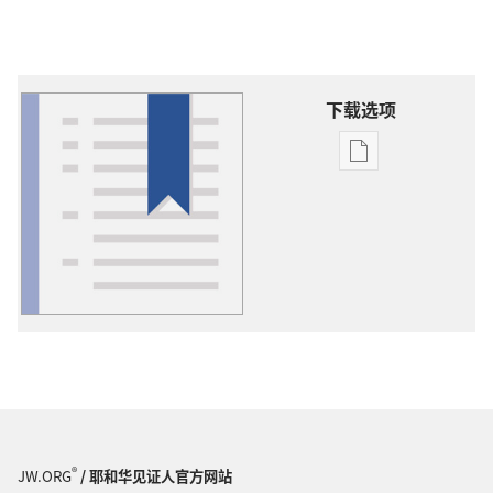
下载选项
出
版
物
下
载
选
项
词
语
解
释
®
JW.ORG
/ 耶和华见证人官方网站