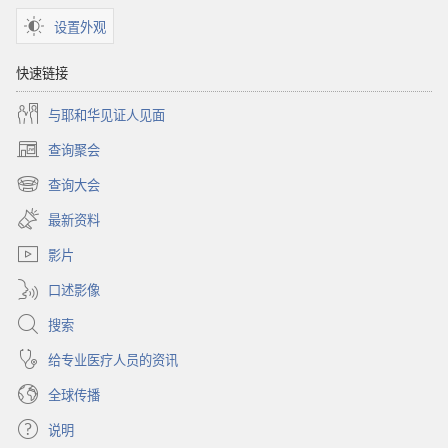
设置外观
快速链接
与耶和华见证人见面
查询聚会
（打
开
查询大会
（打
新
开
窗
最新资料
新
口）
窗
影片
口）
口述影像
搜索
给专业医疗人员的资讯
全球传播
说明