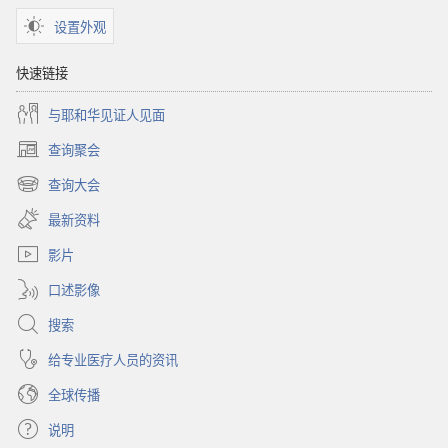
设置外观
快速链接
与耶和华见证人见面
查询聚会
（打
开
查询大会
（打
新
开
窗
最新资料
新
口）
窗
影片
口）
口述影像
搜索
给专业医疗人员的资讯
全球传播
说明