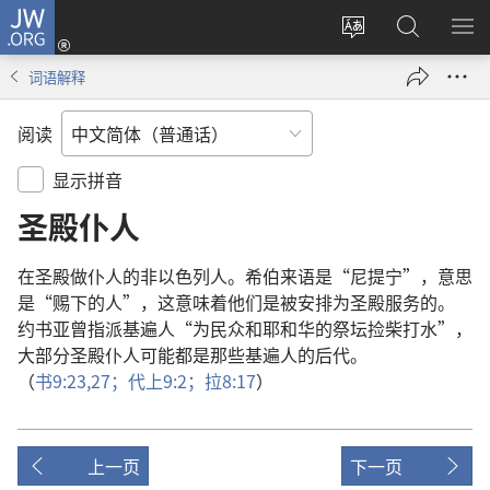
JW.ORG
登
录
更
搜
显
（打
改
索
示
词语解释
开
网
JW.ORG
菜
新
站
单
阅读
窗
语
口）
言
显示拼音
圣殿仆人
在
圣殿
做
仆人
的
非以色列人
。
希伯来语
是
“
尼提宁
”，
意思
是
“
赐
下
的
人
”，
这
意味着
他们
是
被
安排
为
圣殿
服务
的
。
约书亚
曾
指派
基遍人
“
为
民众
和
耶和华
的
祭坛
捡
柴
打
水
”，
大
部分
圣殿
仆人
可能
都
是
那些
基遍人
的
后代
。
（
书
9:23,
27；
代上
9:2；
拉
8:17
）
上一页
下一页