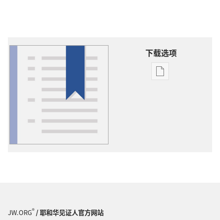
下载选项
出
版
物
下
载
选
项
词
语
解
释
®
JW.ORG
/ 耶和华见证人官方网站