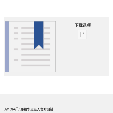
下载选项
出
版
物
下
载
选
项
词
语
解
释
®
JW.ORG
/ 耶和华见证人官方网站