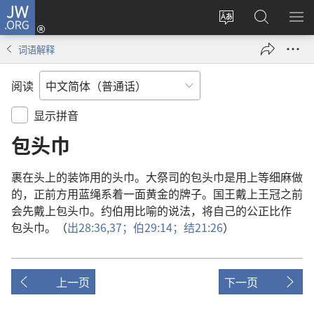
JW.ORG
登
录
更
搜
显
（打
改
索
示
词语解释
开
网
JW.ORG
菜
新
站
单
阅读
窗
语
口）
言
显示拼音
包头巾
裹
在
头
上
的
装饰
用
的
头巾
。
大祭司
的
包头巾
是
用
上等
细麻
做
的
，
正
前方
用
蓝绳
系
着
一
面
黄金
的
牌子
。
国王
戴
上
王冠
之前
会
先
戴
上
包头巾
。
约伯
用
比喻
的
说法
，
将
自己
的
公正
比
作
包头巾
。（
出
28:36,37；
伯
29:14；
结
21:26
）
上一页
下一页