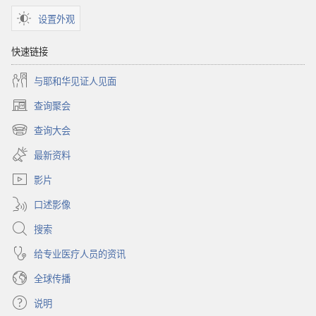
设置外观
快速链接
与耶和华见证人见面
查询聚会
（打
开
查询大会
（打
新
开
窗
最新资料
新
口）
窗
影片
口）
口述影像
搜索
给专业医疗人员的资讯
全球传播
说明