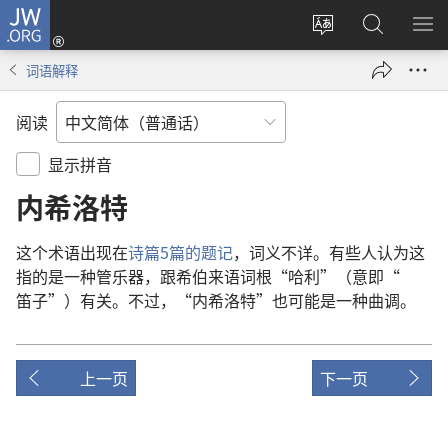
JW.ORG
登
录
更
搜
显
（打
改
索
示
词语解释
开
网
JW.ORG
菜
新
站
单
阅读
窗
语
口）
言
显示拼音
内希洛特
这个
术语
出现
在
诗篇
5
篇
的
题记
，
词义
不详
。
有些
人
认为
这
指
的
是
一
种
管乐器
，
跟
希伯来语
词根
“
哈利
”（
意即
“
笛子
”）
有关
。
不过
，“
内希洛特
”
也
可能
是
一
种
曲调
。
上一页
下一页