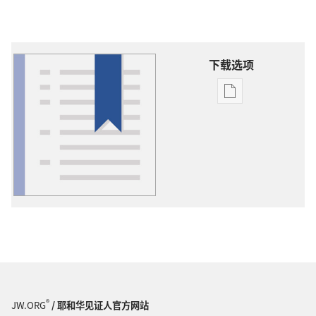
下载选项
出
版
物
下
载
选
项
词
语
解
释
®
JW.ORG
/ 耶和华见证人官方网站