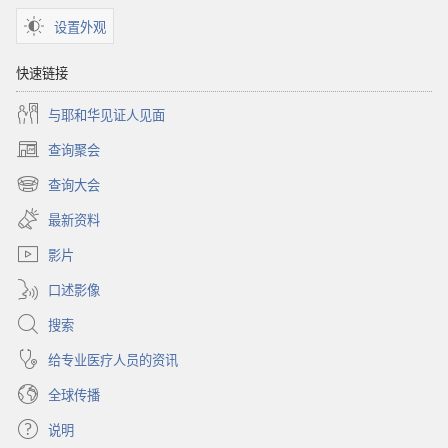
设置外观
快速链接
与耶和华见证人见面
查询聚会
（打
开
查询大会
（打
新
开
窗
最新资料
新
口）
窗
影片
口）
口述影像
搜索
给专业医疗人员的资讯
全球传播
说明