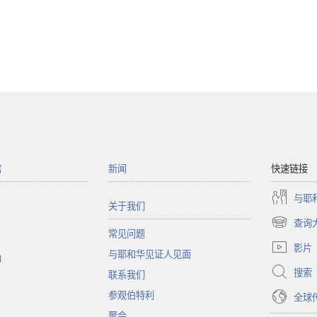
馆
新闻
快速链接
与耶
关于我们
查询
（打
常见问题
开
影片
与耶和华见证人见面
新
函
窗
搜索
联系我们
口）
参观伯特利
全球
聚会