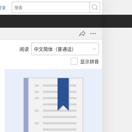
登录
（打
搜
开
索
新
窗
口）
阅读
显示拼音