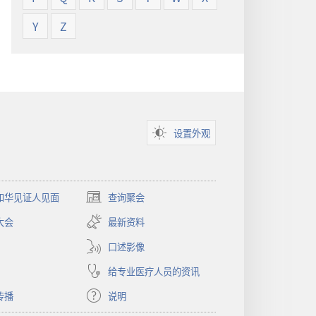
Y
Z
设置外观
和华见证人见面
查询聚会
（打
开
大会
最新资料
新
窗
口述影像
口）
给专业医疗人员的资讯
传播
说明