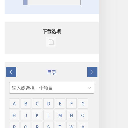
下载选项
出
版
物
下
目录
载
上
下
选
一
一
项
页
页
搜
词
索
语
A
B
C
D
E
F
G
解
释
H
J
K
L
M
N
O
P
Q
R
S
T
W
X