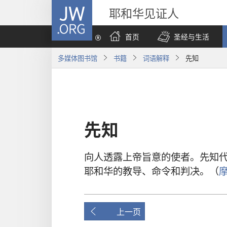
JW.ORG
耶和华见证人
首页
圣经与生活
多媒体图书馆
书籍
词语解释
先知
先知
向
人
透露
上帝
旨意
的
使者
。
先知
耶和华
的
教导
、
命令
和
判决
。（
上一页