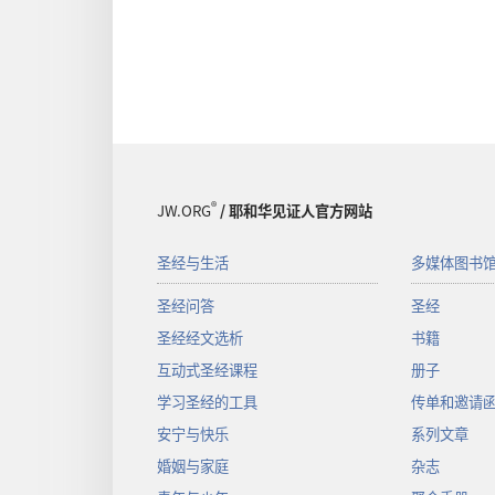
®
JW.ORG
/ 耶和华见证人官方网站
圣经与生活
多媒体图书
圣经问答
圣经
圣经经文选析
书籍
互动式圣经课程
册子
学习圣经的工具
传单和邀请
安宁与快乐
系列文章
婚姻与家庭
杂志