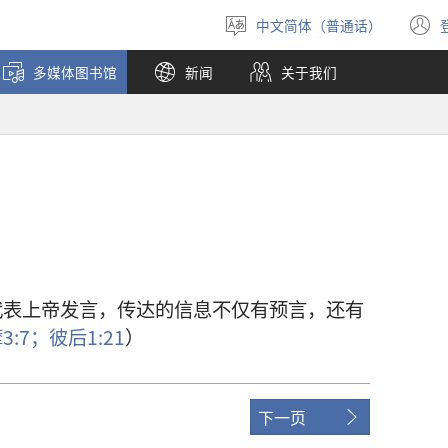
中文简体（普通话）
选
择
多媒体图书馆
新闻
关于我们
语
言
代表
上帝
发言
，
传达
的
信息
不仅
有
预言
，
还
有
摩
3:7；
彼后
1:21
）
下一页