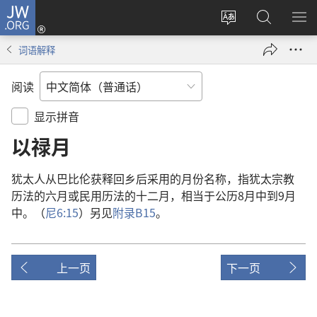
JW.ORG
登
录
更
搜
显
（打
改
索
示
词语解释
开
网
JW.ORG
菜
新
站
单
阅读
窗
语
口）
言
显示拼音
以禄月
犹太人
从
巴比伦
获释
回
乡
后
采用
的
月份
名称
，
指
犹太
宗教
历法
的
六
月
或
民用
历法
的
十二
月
，
相当
于
公历
8
月
中
到
9
月
中
。（
尼
6:15
）
另
见
附录
B15
。
上一页
下一页