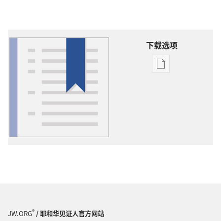
下载选项
出
版
物
下
载
选
项
词
语
解
释
®
JW.ORG
/ 耶和华见证人官方网站