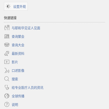
设置外观
快速链接
与耶和华见证人见面
查询聚会
（打
开
查询大会
（打
新
开
窗
最新资料
新
口）
窗
影片
口）
口述影像
搜索
给专业医疗人员的资讯
全球传播
说明