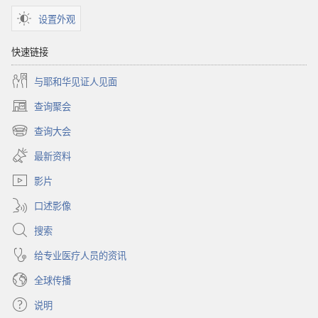
设置外观
快速链接
与耶和华见证人见面
查询聚会
（打
开
查询大会
（打
新
开
窗
最新资料
新
口）
窗
影片
口）
口述影像
搜索
给专业医疗人员的资讯
全球传播
说明