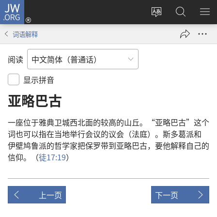
JW.ORG
登
录
更
搜
显
（打
改
索
示
词语解释
开
网
JW.ORG
菜
新
站
单
阅读
窗
语
口）
言
显示拼音
亚略巴古
一
座
位于
雅典
卫城
西北面
的
较
高
的
山丘
。“
亚略巴古
”
这个
词
也
可以
指
在
当地
举行
会议
的
议会
（
法庭
）。
斯多葛派
和
伊壁鸠鲁派
的
哲学家
把
保罗
带
到
亚略巴古
，
要
他
解释
自己
的
信仰
。（
徒
17:19
）
上一页
下一页