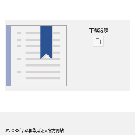
下载选项
出
版
物
下
载
选
项
词
语
解
释
®
JW.ORG
/ 耶和华见证人官方网站