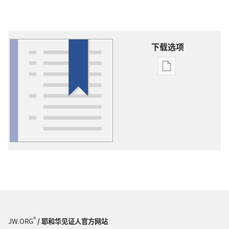
下载选项
出
版
物
下
载
选
项
词
语
解
释
®
JW.ORG
/ 耶和华见证人官方网站