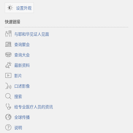
设置外观
快速链接
与耶和华见证人见面
查询聚会
（打
开
查询大会
（打
新
开
窗
最新资料
新
口）
窗
影片
口）
口述影像
搜索
给专业医疗人员的资讯
全球传播
说明