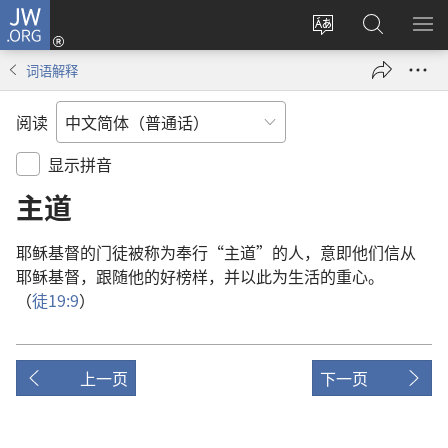
JW.ORG
登
录
更
搜
显
（打
改
索
示
词语解释
开
网
JW.ORG
菜
新
站
单
阅读
窗
语
口）
言
显示拼音
主道
耶稣
基督
的
门徒
被
称
为
奉行
“
主道
”
的
人
，
意即
他们
信从
耶稣
基督
，
跟随
他
的
好
榜样
，
并
以
此
为
生活
的
重心
。
（
徒
19:9
）
上一页
下一页