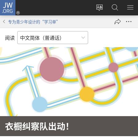
JW.ORG
登
录
更
搜
显
（打
改
索
示
专为青少年设计的“学习单”
开
网
JW.ORG
菜
新
站
单
阅读
窗
语
口）
言
衣橱纠察队出动！