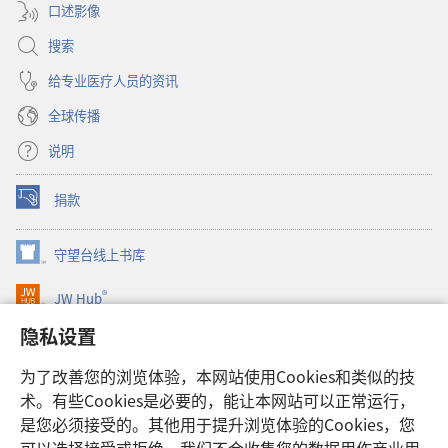
口述影像
搜索
给专业医疗人员的资讯
全球传播
说明
捐款
（打
开
新
守望台线上书库
（打
窗
开
口）
®
JW Hub
新
（打
窗
开
隐私设置
口）
JW Library®
新
窗
为了改善您的浏览体验，本网站使用Cookies和类似的技
口）
Watchtower Library
术。有些Cookies是必要的，能让本网站可以正常运行，
是您必须接受的。其他用于提升浏览体验的Cookies，您