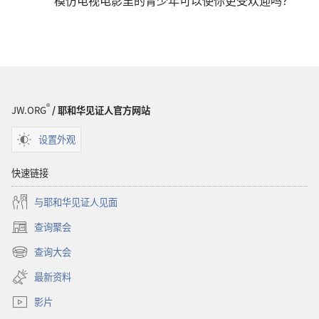
模仿电视电影里的青少年可以使你更受欢迎吗？
®
JW.ORG
/ 耶和华见证人官方网站
设置外观
快速链接
与耶和华见证人见面
查询聚会
（打
开
查询大会
（打
新
开
窗
最新资料
新
口）
窗
影片
口）