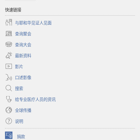
快速链接
与耶和华见证人见面
查询聚会
（打
开
查询大会
（打
新
开
窗
最新资料
新
口）
窗
影片
口）
口述影像
搜索
给专业医疗人员的资讯
全球传播
说明
捐款
（打