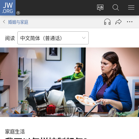
JW.ORG
登
录
更
搜
显
（打
改
索
示
婚姻与家庭
开
网
JW.ORG
菜
新
站
单
阅读
窗
语
口）
言
家庭生活