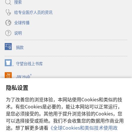
搜索
给专业医疗人员的资讯
全球传播
说明
捐款
（打
开
新
守望台线上书库
（打
窗
开
口）
®
JW Hub
新
（打
窗
开
隐私设置
口）
JW Library®
新
窗
为了改善您的浏览体验，本网站使用Cookies和类似的技
口）
Watchtower Library
术。有些Cookies是必要的，能让本网站可以正常运行，
是您必须接受的。其他用于提升浏览体验的Cookies，您
可以选择接受或拒绝。我们不会收集您的数据用作商业用
途。想了解更多请看
《全球Cookies和类似技术使用政