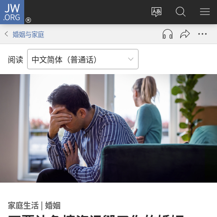
JW.ORG
登
录
更
搜
显
（打
改
索
示
婚姻与家庭
开
网
JW.ORG
菜
新
站
单
阅读
窗
语
口）
言
家庭生活 | 婚姻