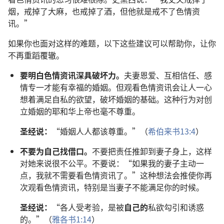
烟，戒掉了大麻，也戒掉了酒，但他就是戒不了色情资
讯。”
如果你也面对这样的难题，以下这些建议可以帮助你，让你
不再重蹈覆辙。
要明白色情资讯深具破坏力。
夫妻恩爱、互相信任、感
情专一才能有幸福的婚姻。但观看色情资讯会让人一心
想着满足自私的欲望，破坏婚姻的基础。这种行为对创
立婚姻的耶和华上帝也毫不尊重。
圣经说：
“婚姻人人都该尊重。”（
希伯来书13:4
）
不要为自己找借口。
不要把责任推卸到妻子身上，这样
对她来说很不公平。不要说：“如果我的妻子主动一
点，我就不需要看色情资讯了。”这种想法会推使你再
次观看色情资讯，特别是当妻子不能满足你的时候。
圣经说：
“各人受考验，是被
自己的
私欲勾引和诱惑
的。”（
雅各书1:14
）