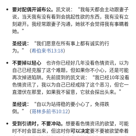
要对配偶开诚布公。
凯文说：“我每天都会主动跟妻子
说，当天我有没有看到会挑起性欲的东西，我有没有立
刻避开。我经常跟妻子沟通，她就不会觉得我有事瞒着
她。”
圣经说：
“我们愿意在所有事上都有诚实的行
为。”（
希伯来书13:18
）
不要掉以轻心
也许你已经好几年没看色情资讯，以为
自己已经克服了这个难题，但如果你不小心，还是可能
再次掉进陷阱。先前提到的凯文说：“我已经10年没看
色情资讯了，我以为自己已经戒除了这个恶习，但它一
直潜伏在那里，如果我不留意，它就会探出头来。”
圣经说：
“自以为站得稳的要小心了，免得跌
倒。”（
哥林多前书10:12
）
受到引诱时，不要冲动。
想要看色情资讯的欲望，可能
时不时会冒出来，但这时你
可以决定
要不要被欲望牵着