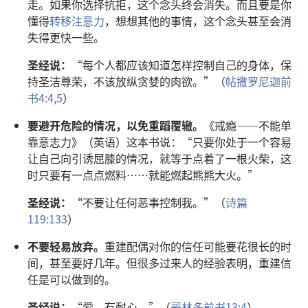
走。如果你选择抗拒，这个念头终会消失。而且要是你
懂得
转移注意力
，想想其他的事情，这个念头甚至会消
失得更快一些。
圣经说：
“每个人都应该知道怎样控制自己的身体，保
持圣洁尊荣，不该放纵贪婪的肉欲。”（
帖撒罗尼迦前
书4:4,5
）
要避开危险的情况，以免重蹈覆辙。
《戒瘾——不能单
靠意志力》（英语）这本书说：“只要你处于一个容易
让自己向引诱屈膝的情况，就等于点着了一根火柴，这
时只要有一点点燃料……就能燃起熊熊大火。”
圣经说：
“不要让任何恶事控制我。”（
诗篇
119:133
）
不要轻易放弃。
重建配偶对你的信任可能要花很长的时
间，甚至要好几年。但很多过来人的经验表明，重建信
任是可以做到的。
圣经说：
“爱，有耐心。”（
哥林多前书13:4
）