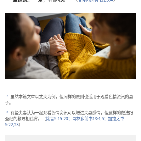
虽然本篇文章以丈夫为例，但同样的原则也适用于观看色情资讯的妻
a
子。
有些夫妻认为一起观看色情资讯可以增进夫妻感情，但这样的做法跟
b
圣经的教导相违背。（
箴言5:15-20；
哥林多前书13:4,5；
加拉太书
5:22,23
）