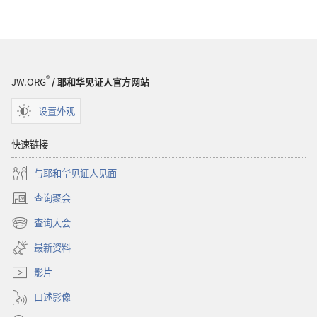
®
JW.ORG
/ 耶和华见证人官方网站
设置外观
快速链接
与耶和华见证人见面
查询聚会
（打
开
查询大会
（打
新
开
窗
最新资料
新
口）
窗
影片
口）
口述影像