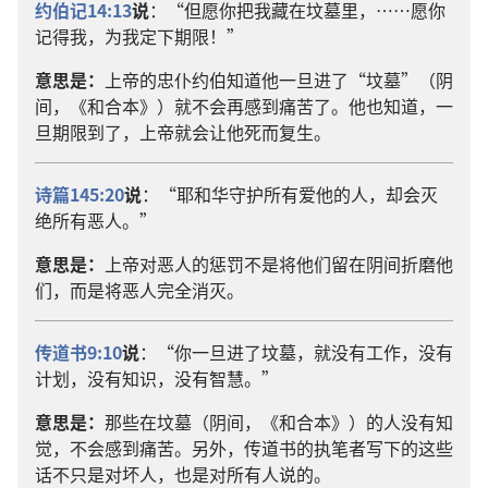
约伯记14:13
说
：“但愿你把我藏在坟墓里，……愿你
记得我，为我定下期限！”
意思是：
上帝的忠仆约伯知道他一旦进了“坟墓”（阴
间，《和合本》）就不会再感到痛苦了。他也知道，一
旦期限到了，上帝就会让他死而复生。
诗篇145:20
说
：“耶和华守护所有爱他的人，却会灭
绝所有恶人。”
意思是：
上帝对恶人的惩罚不是将他们留在阴间折磨他
们，而是将恶人完全消灭。
传道书9:10
说
：“你一旦进了坟墓，就没有工作，没有
计划，没有知识，没有智慧。”
意思是：
那些在坟墓（阴间，《和合本》）的人没有知
觉，不会感到痛苦。另外，传道书的执笔者写下的这些
话不只是对坏人，也是对所有人说的。