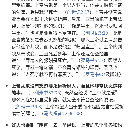
里受折磨。
上帝告诉第一个男人亚当，他要是触犯上帝
的法律，后果就是
死亡
。（
创世记2:17
）上帝并没有说
亚当会在地狱里永远受折磨。后来，亚当触犯了上帝法
律，上帝宣判对他的惩罚：“你是尘土，将来也要归回
尘土。”也就是亚当将不复存在。（
创世记3:19
）要是
亚当的惩罚是去烈火熊熊的地狱，那么上帝就会清楚告
诉他这个判决，而不是说他会“归回尘土”。上帝的判
决从未改变。亚当死后多年，上帝还是在圣经里
说：“罪给人的报酬是
死亡
。”（
罗马书6:23
）既然人
死了，罪就一笔勾销，不会再有额外的惩罚。圣经也
说：“人死了就不再有罪责了。”（
罗马书6:7
及脚注）
上帝从来没有想过要永远折磨人，而且他非常厌恶这样
的事。
（
耶利米书32:35
）既然圣经说“上帝就是爱”，
那么人在地狱里受折磨，就完全不符合圣经的说法。
（
约翰一书4:8
）上帝希望人出于爱而不是因为害怕受折
磨才崇拜他。（
马太福音22:36-38
）
好人也会到“阴间”去。
圣经说，上帝的忠仆雅各和约