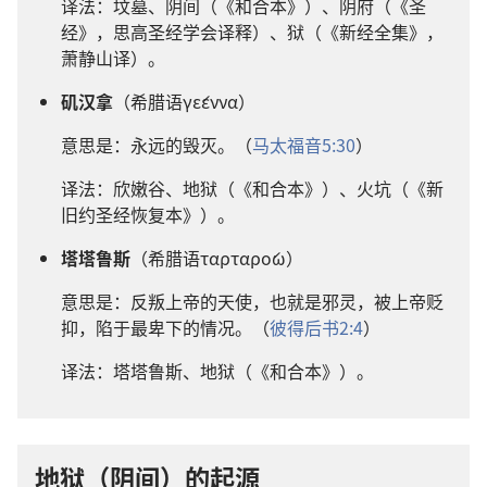
译法：坟墓、阴间（《和合本》）、阴府（《圣
经》，思高圣经学会译释）、狱（《新经全集》，
萧静山译）。
矶汉拿
（希腊语γέεννα）
意思是：永远的毁灭。（
马太福音5:30
）
译法：欣嫩谷、地狱（《和合本》）、火坑（《新
旧约圣经恢复本》）。
塔塔鲁斯
（希腊语ταρταρόω）
意思是：反叛上帝的天使，也就是邪灵，被上帝贬
抑，陷于最卑下的情况。（
彼得后书2:4
）
译法：塔塔鲁斯、地狱（《和合本》）。
地狱（阴间）的起源