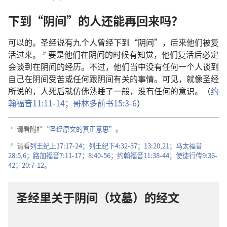
下到“阴间”的人还能再回来吗？
可以的。圣经说有九个人曾经下到“阴间”，后来他们被复
活过来。
要是他们在阴间的时候有知觉，他们复活后必定
b
会谈到在阴间的经历。不过，他们当中没有任何一个人谈到
自己在阴间受苦或任何跟阴间有关的事情。可见，就像圣经
所说的，人死后就仿佛熟睡了一般，没有任何的意识。（
约
翰福音11:11-14；
哥林多前书15:3-6
）
请看附栏“
圣经原文的真正意思
”。
a
请看
列王纪上17:17-24；
列王纪下4:32-37；
13:20,21；
马太福音
b
28:5,6；
路加福音7:11-17；
8:40-56；
约翰福音11:38-44；
使徒行传9:36-
42；
20:7-12
。
圣经里关于阴间（坟墓）的经文