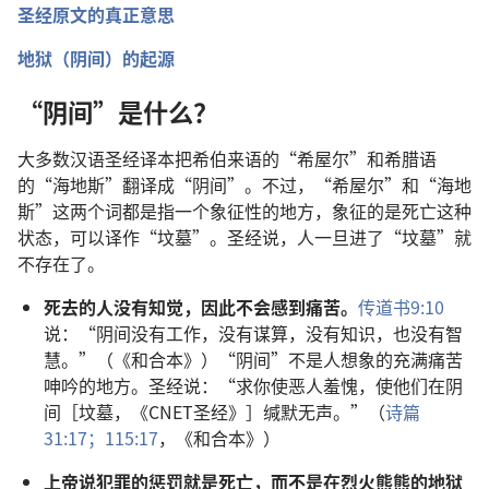
圣经原文的真正意思
地狱（阴间）的起源
“阴间”是什么？
大多数汉语圣经译本把希伯来语的“希屋尔”和希腊语
的“海地斯”翻译成“阴间”。不过，“希屋尔”和“海地
斯”这两个词都是指一个象征性的地方，象征的是死亡这种
状态，可以译作“坟墓”。圣经说，人一旦进了“坟墓”就
不存在了。
死去的人没有知觉，因此不会感到痛苦。
传道书9:10
说：“阴间没有工作，没有谋算，没有知识，也没有智
慧。”（《和合本》）“阴间”不是人想象的充满痛苦
呻吟的地方。圣经说：“求你使恶人羞愧，使他们在阴
间［坟墓，《CNET圣经》］缄默无声。”（
诗篇
31:17；
115:17
，《和合本》）
上帝说犯罪的惩罚就是死亡，而不是在烈火熊熊的地狱