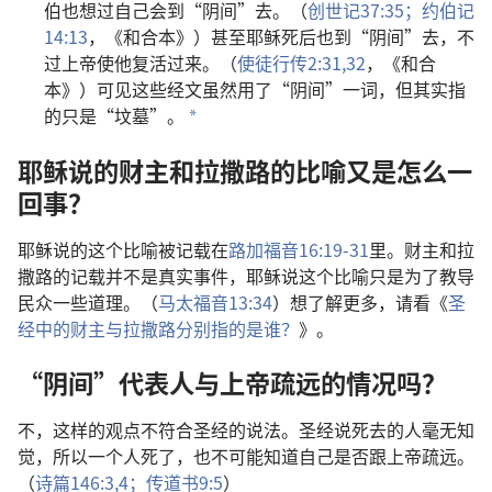
伯也想过自己会到“阴间”去。（
创世记37:35；
约伯记
14:13
，《和合本》）甚至耶稣死后也到“阴间”去，不
过上帝使他复活过来。（
使徒行传2:31,32
，《和合
本》）可见这些经文虽然用了“阴间”一词，但其实指
的只是“坟墓”。
a
耶稣说的财主和拉撒路的比喻又是怎么一
回事？
耶稣说的这个比喻被记载在
路加福音16:19-31
里。财主和拉
撒路的记载并不是真实事件，耶稣说这个比喻只是为了教导
民众一些道理。（
马太福音13:34
）想了解更多，请看《
圣
经中的财主与拉撒路分别指的是谁？
》。
“阴间”代表人与上帝疏远的情况吗？
不，这样的观点不符合圣经的说法。圣经说死去的人毫无知
觉，所以一个人死了，也不可能知道自己是否跟上帝疏远。
（
诗篇146:3,4；
传道书9:5
）