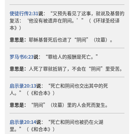
使徒行传2:31
说
：“又预先看见了这事，就说及基督的
复活：‘他没有被遗弃在阴间。’”（《环球圣经译
本》）
意思是：
耶稣基督死后也进了“阴间”（坟墓）。
罗马书6:23
说
：“罪给人的报酬是死亡。”
意思是：
人死了罪就抵销了，不会在“阴间”里受苦。
启示录20:13
说
：“死亡和阴间也交出其中的死
人。”（《和合本》）
意思是：
“阴间”（坟墓）里的人会死而复生。
启示录20:14
说
：“死亡和阴间也被扔在火湖
里。”（《和合本》）