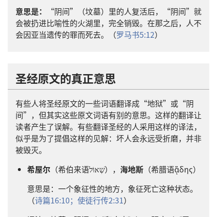
意思是：
“阴间”（坟墓）里的人复活后，“阴间”就
会被扔进比喻性的火湖里，完全销毁。在那之后，人不
会因亚当遗传的罪而死去。（
罗马书5:12
）
圣经原文的真正意思
有些人将圣经原文的一些词语翻译成“地狱”或“阴
间”，但其实这些原文词语有别的意思。这样的翻译让
读者产生了误解。有些翻译圣经的人采用这样的译法，
似乎是为了提倡这样的见解：坏人会永远受折磨，并非
被毁灭。
希屋尔
（希伯来语שְׁאוֹל），
海地斯
（希腊语ᾅδης）
意思是：一个象征性的地方，象征死亡这种状态。
（
诗篇16:10；
使徒行传2:31
）