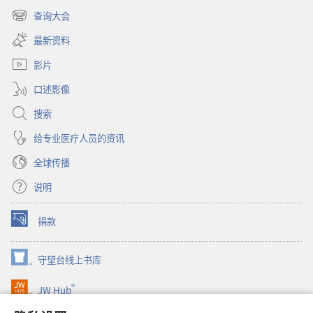
开
查询大会
（打
新
开
窗
最新资料
新
口）
窗
影片
口）
口述影像
搜索
给专业医疗人员的资讯
全球传播
说明
捐款
（打
开
新
守望台线上书库
（打
窗
开
口）
®
JW Hub
新
（打
窗
开