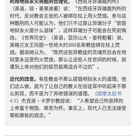
利用地狱永火将酷刑合理化
。《西班牙异端裁判所》
（英语，琼·普莱迪著）说：“在西班牙异端裁判所的
时代，反对教会主张的人被绑在柱上用火焚烧。参与这
种酷刑的人可能认为，他们只不过是让异端分子“尝尝
地狱永火是什么滋味”，这样异端分子可能会在死前悔
改。《世界历史》（英语，亚历山大·泰特勒著）说，
英格兰女王玛丽一世将大约300名新教徒绑在柱上焚
烧。据说她认为，“既然这些异教徒的灵魂死后会在地
狱里永远受烈火焚烧，那么让这些人在世间的时候，就
遭到上帝对他们的惩罚是再适合不过的”。
近代的改变。
有些教会不那么提倡地狱永火的道理。他
们这么做，是为了让自己的教义在信徒耳中听起来不那
么刺耳，而不是为了弃绝错误的道理。（
提摩太后书
4:3
）杰克逊·卡罗尔教授说：“人希望自己所崇拜的
上帝富于恻隐、慈悲为怀。事实上，现代人已无法接受
罪和罪咎的观念。”