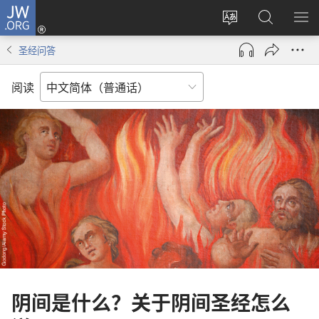
JW.ORG
登
录
更
搜
显
（打
改
索
示
圣经问答
开
网
JW.ORG
菜
新
站
单
阅读
窗
语
口）
言
阴间是什么？关于阴间圣经怎么