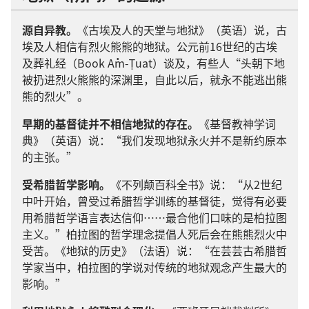
源自异教。
《古埃及人的天堂与地狱》（英语）说，古
埃及人相信有烈火熊熊的地狱。公元前16世纪的古埃
及葬礼经（Book Ȧm-Ṭuat）谈及，有些人“头朝下地
被扔进烈火熊熊的深渊里，自此以后，就永不能逃出熊
熊的烈火”。
早期的基督徒并不相信地狱的存在。
《基督教神学词
典》（英语）说：“我们发现地狱永火并不是新约原本
的主张。”
受希腊哲学影响。
《不列颠百科全书》说：“从2世纪
中叶开始，曾受过希腊哲学训练的基督徒，觉得有必要
用希腊哲学语言表达信仰……最合他们口味的是柏拉图
主义。”柏拉图的哲学理念提倡人死后会在熊熊烈火中
受苦。《地狱的历史》（法语）说：“在芸芸古希腊哲
学家当中，柏拉图的学说对传统的地狱观念产生最大的
影响。”