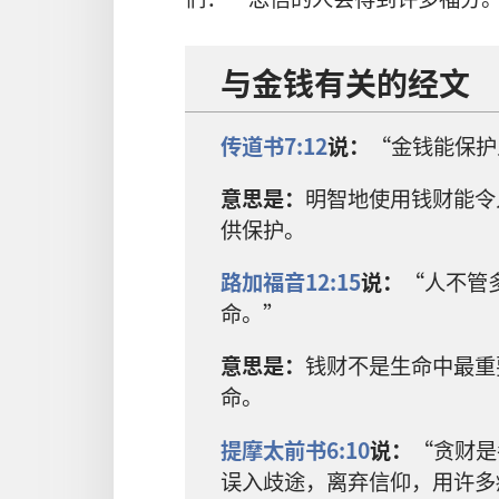
与金钱有关的经文
传道书7:12
说：
“金钱能保护
意思是：
明智地使用钱财能令
供保护。
路加福音12:15
说：
“人不管
命。”
意思是：
钱财不是生命中最重
命。
提摩太前书6:10
说：
“贪财是
误入歧途，离弃信仰，用许多