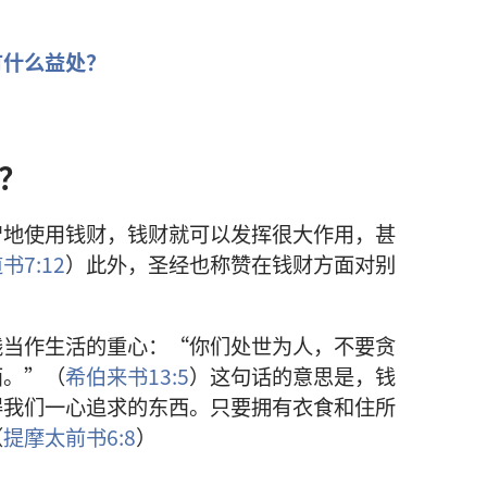
有什么益处？
？
智地使用钱财，钱财就可以发挥很大作用，甚
书7:12
）此外，圣经也称赞在钱财方面对别
钱当作生活的重心：“你们处世为人，不要贪
西。”（
希伯来书13:5
）这句话的意思是，钱
得我们一心追求的东西。只要拥有衣食和住所
（
提摩太前书6:8
）