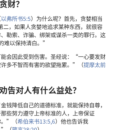
贪财？
（
以弗所书5:5
）为什么呢？首先，贪婪相当
第二，如果人贪婪地追求某种东西，就很容
诈、勒索、诈骗、绑架或谋杀一类的罪行。这
的难以保持清白。”
可能会因此受到伤害。圣经说：“一心要发财
被许多不智而有害的欲望拖累。”（
提摩太前
劝告对人有什么益处？
了金钱降低自己的道德标准，就能保持自尊，
于那些努力遵守上帝标准的人，上帝保证
你。”（
希伯来书13:5,6
）他也告诉我
。”（
箴言28:20
）