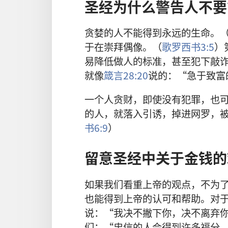
圣经为什么警告人不要
贪婪的人不能得到永远的生命。
于在崇拜偶像。（
歌罗西书3:5
）
易降低做人的标准，甚至犯下敲
就像
箴言28:20
说的：“急于致富
一个人贪财，即使没有犯罪，也
的人，就落入引诱，掉进网罗，
书6:9
）
留意圣经中关于金钱的
如果我们看重上帝的观点，不为
也能得到上帝的认可和帮助。对
说：“我决不撇下你，决不离弃
们：“忠信的人会得到许多福分