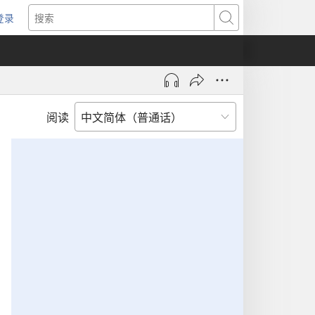
登录
（打
搜
开
索
新
窗
口）
阅读