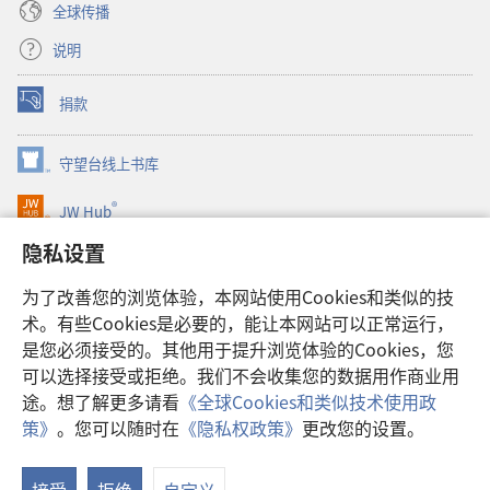
全球传播
说明
捐款
（打
开
新
守望台线上书库
（打
窗
开
口）
®
JW Hub
新
（打
窗
开
隐私设置
口）
JW Library®
新
窗
为了改善您的浏览体验，本网站使用Cookies和类似的技
口）
Watchtower Library
术。有些Cookies是必要的，能让本网站可以正常运行，
是您必须接受的。其他用于提升浏览体验的Cookies，您
可以选择接受或拒绝。我们不会收集您的数据用作商业用
途。想了解更多请看
《全球Cookies和类似技术使用政
Copyright
© 2026 Watch Tower Bible and Tract Society of Pennsylvania.
策》
。您可以随时在
《隐私权政策》
更改您的设置。
使用条款
|
隐私权政策
|
隐私设置