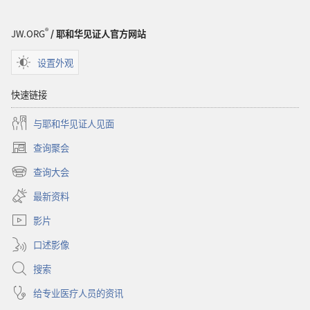
®
JW.ORG
/ 耶和华见证人官方网站
设置外观
快速链接
与耶和华见证人见面
查询聚会
（打
开
查询大会
（打
新
开
窗
最新资料
新
口）
窗
影片
口）
口述影像
搜索
给专业医疗人员的资讯