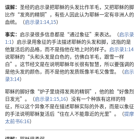
误解：
圣经的启示录把耶稣的头发比作羊毛，又把耶稣的脚
比作“发亮的精铜”，有些人因此认为耶稣一定有非洲人的
血统。（
启示录1:14,15
）
事实：
启示录很多信息都是“通过象征”来表达。（
启示录
1:1
）启示录用象征的手法描述耶稣的头发和脚，这指的是
他复活后的品格，而不是指他在地上时的样子。
启示录1:14
说耶稣的“头和头发是白色的，仿佛白羊毛，跟雪一样
白”。这节经文是在说明耶稣年长很有智慧，所以要强调的
是他头发的颜色，而不是他的发质既像羊毛又像雪。（
启示
录3:14
）
耶稣的脚好像“炉子里烧得发亮的精铜”，他的脸“好像烈
日发光”。（
启示录1:15,16
）没有一个种族有这样的特
征，所以这个异象不是在描述耶稣实际的外表，而是以象征
的手法说明耶稣复活后“住在人不能靠近的光里”。（
提摩
太前书6:16
）
误解：
耶稣很柔弱。