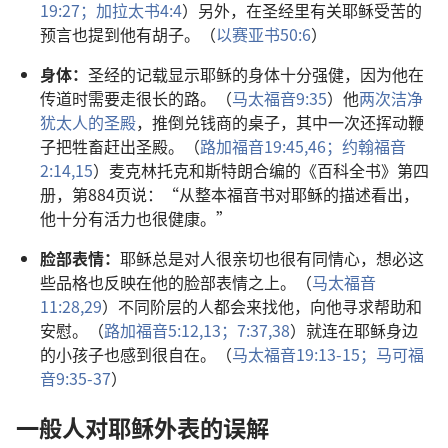
19:27；
加拉太书4:4
）另外，在圣经里有关耶稣受苦的
预言也提到他有胡子。（
以赛亚书50:6
）
身体：
圣经的记载显示耶稣的身体十分强健，因为他在
传道时需要走很长的路。（
马太福音9:35
）他
两次洁净
犹太人的圣殿
，推倒兑钱商的桌子，其中一次还挥动鞭
子把牲畜赶出圣殿。（
路加福音19:45,46；
约翰福音
2:14,15
）麦克林托克和斯特朗合编的《百科全书》第四
册，第884页说：“从整本福音书对耶稣的描述看出，
他十分有活力也很健康。”
脸部表情：
耶稣总是对人很亲切也很有同情心，想必这
些品格也反映在他的脸部表情之上。（
马太福音
11:28,29
）不同阶层的人都会来找他，向他寻求帮助和
安慰。（
路加福音5:12,13；
7:37,38
）就连在耶稣身边
的小孩子也感到很自在。（
马太福音19:13-15；
马可福
音9:35-37
）
一般人对耶稣外表的误解