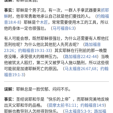
事实：
耶稣是个男子汉。有一次，一群人手拿武器要来
抓耶
稣
时，他非常勇敢地承认自己就是他们要找的人。（
约翰福
音18:4-8
）耶稣是个
木匠
，常常需要使用木工的工具，所以
他的身体一定也很强壮。（
马可福音6:3
）
有人可能会想，既然耶稣很强壮，为什么还需要有人帮他扛
苦刑柱呢？为什么他比其他犯人先死去呢？（
路加福音
23:26；
约翰福音19:31-33
）其实耶稣在行刑前的那一晚整
夜没睡，承受很大的精神压力。（
路加福音22:42-44
）当晚
他被犹太人殴打，第二天又被罗马人施以酷刑，所以这些很
可能就是加速耶稣死亡的原因。（
马太福音26:67,68；
约翰
福音19:1-3
）
误解：
耶稣总是一脸忧郁、闷闷不乐。
事实：
圣经说耶和华是“快乐的上帝”，而耶稣完美地反映
出天父耶和华的品格。（
提摩太前书1:11；
约翰福音14:9
）
耶稣也教导别人怎样得到快乐。（
马太福音5:3-9；
路加福