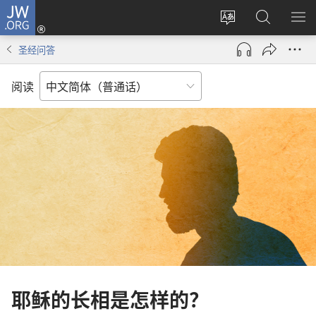
JW.ORG
登
录
更
搜
显
（打
改
索
示
圣经问答
开
网
JW.ORG
菜
新
站
单
阅读
窗
语
口）
言
耶稣的长相是怎样的？