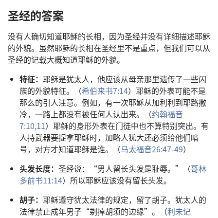
圣经的答案
没有人确切知道耶稣的长相，因为圣经并没有详细描述耶稣
的外貌。虽然耶稣的长相在圣经里不是重点，但我们可以从
圣经的记载大概知道耶稣的外貌。
特征：
耶稣是犹太人，他应该从母亲那里遗传了一些闪
族的外貌特征。（
希伯来书7:14
）耶稣的外表可能不是
那么的引人注意。例如，有一次耶稣从加利利到耶路撒
冷，一路上都没有被任何人认出来。（
约翰福音
7:10,11
）耶稣的身形外表在门徒中也不算特别突出。有
人持武器要捉拿耶稣时，加略人犹大还必须给他们暗
号，对方才知道耶稣是谁。（
马太福音26:47-49
）
头发长度：
圣经说：“男人留长头发是耻辱。”（
哥林
多前书11:14
）所以耶稣应该没有留长头发。
胡子：
耶稣遵守犹太法律的规定，留了胡子。犹太人的
法律禁止成年男子“剃掉胡须的边缘”。（
利未记