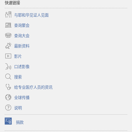
快速链接
与耶和华见证人见面
查询聚会
（打
开
查询大会
（打
新
开
窗
最新资料
新
口）
窗
影片
口）
口述影像
搜索
给专业医疗人员的资讯
全球传播
说明
捐款
（打
开