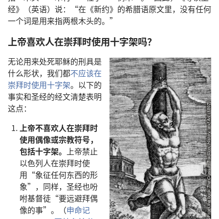
经》（英语）说：“在《新约》的希腊语原文里，没有任何
一个词是用来指两根木头的。”
上帝喜欢人在崇拜时使用十字架吗？
无论用来处死耶稣的刑具是
什么形状，我们都
不应该在
崇拜时使用十字架
。以下的
事实和圣经的经文清楚表明
这点：
上帝不喜欢人在崇拜时
使用偶像或宗教符号，
包括十字架。
上帝禁止
以色列人在崇拜时使
用“象征任何东西的形
象”，同样，圣经也吩
咐基督徒“要远避拜偶
像的事”。（
申命记