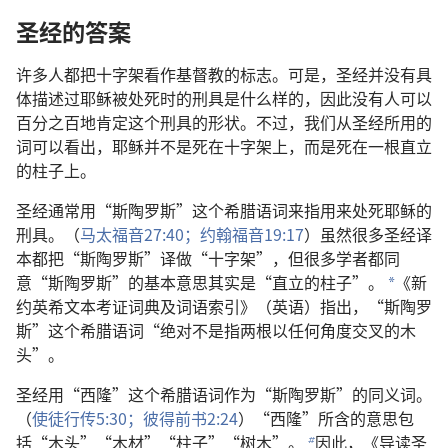
圣经的答案
许多人都把十字架看作基督教的标志。可是，圣经并没有具
体描述过耶稣被处死时的刑具是什么样的，因此没有人可以
百分之百地肯定这个刑具的形状。不过，我们从圣经所用的
词可以看出，耶稣并不是死在十字架上，而是死在一根直立
的柱子上。
圣经通常用“斯陶罗斯”这个希腊语词来指用来处死耶稣的
刑具。（
马太福音27:40；
约翰福音19:17
）虽然很多圣经译
本都把“斯陶罗斯”译做“十字架”，但很多学者都同
意“斯陶罗斯”的基本意思其实是“直立的柱子”。
《新
a
约英希文本考证词典及词语索引》（英语）指出，“斯陶罗
斯”这个希腊语词“绝对不是指两根以任何角度交叉的木
头”。
圣经用“西隆”这个希腊语词作为“斯陶罗斯”的同义词。
（
使徒行传5:30；
彼得前书2:24
）“西隆”所含的意思包
括“木头”“木材”“柱子”“树木”。
因此，《导读圣
b