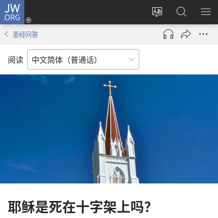
JW.ORG
登
录
更
搜
显
（打
改
索
示
圣经问答
开
网
JW.ORG
菜
新
站
单
阅读
窗
语
口）
言
耶稣是死在十字架上吗？