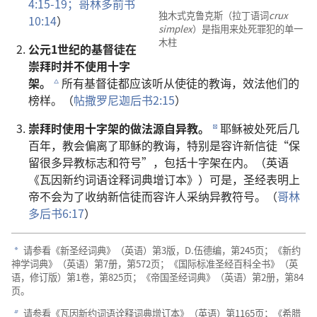
4:15-19；
哥林多前书
独木式克鲁克斯（拉丁语词
crux
10:14
）
simplex
）是指用来处死罪犯的单一
木柱
公元1世纪的基督徒在
崇拜时并不使用十字
架。
所有基督徒都应该听从使徒的教诲，效法他们的
c
榜样。（
帖撒罗尼迦后书2:15
）
崇拜时使用十字架的做法源自异教。
耶稣被处死后几
d
百年，教会偏离了耶稣的教诲，特别是容许新信徒“保
留很多异教标志和符号”，包括十字架在内。（英语
《瓦因新约词语诠释词典增订本》）可是，圣经表明上
帝不会为了收纳新信徒而容许人采纳异教符号。（
哥林
多后书6:17
）
请参看《新圣经词典》（英语）第3版，D.伍德编，第245页；《新约
a
神学词典》（英语）第7册，第572页；《国际标准圣经百科全书》（英
语，修订版）第1卷，第825页；《帝国圣经词典》（英语）第2册，第84
页。
请参看《瓦因新约词语诠释词典增订本》（英语）第1165页；《希腊
b