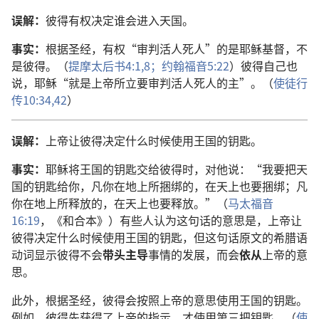
误解：
彼得有权决定谁会进入天国。
事实：
根据圣经，有权“审判活人死人”的是耶稣基督，不
是彼得。（
提摩太后书4:1,
8；
约翰福音5:22
）彼得自己也
说，耶稣“就是上帝所立要审判活人死人的主”。（
使徒行
传10:34,
42
）
误解：
上帝让彼得决定什么时候使用王国的钥匙。
事实：
耶稣将王国的钥匙交给彼得时，对他说：“我要把天
国的钥匙给你，凡你在地上所捆绑的，在天上也要捆绑；凡
你在地上所释放的，在天上也要释放。”（
马太福音
16:19
，《和合本》）有些人认为这句话的意思是，上帝让
彼得决定什么时候使用王国的钥匙，但这句话原文的希腊语
动词显示彼得不会
带头主导
事情的发展，而会
依从
上帝的意
思。
此外，根据圣经，彼得会按照上帝的意思使用王国的钥匙。
例如，彼得先获得了上帝的指示，才使用第三把钥匙。（
使