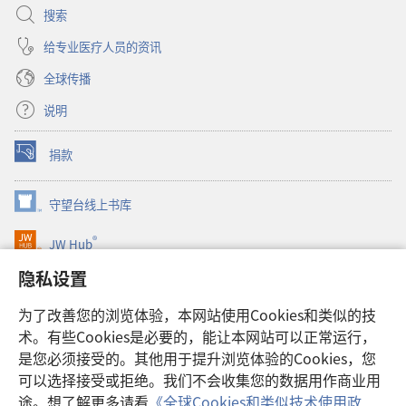
搜索
给专业医疗人员的资讯
全球传播
说明
捐款
（打
开
新
守望台线上书库
（打
窗
开
口）
®
JW Hub
新
（打
窗
开
隐私设置
口）
JW Library®
新
窗
为了改善您的浏览体验，本网站使用Cookies和类似的技
口）
Watchtower Library
术。有些Cookies是必要的，能让本网站可以正常运行，
是您必须接受的。其他用于提升浏览体验的Cookies，您
可以选择接受或拒绝。我们不会收集您的数据用作商业用
途。想了解更多请看
《全球Cookies和类似技术使用政