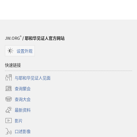
®
JW.ORG
/ 耶和华见证人官方网站
设置外观
快速链接
与耶和华见证人见面
查询聚会
（打
开
查询大会
（打
新
开
窗
最新资料
新
口）
窗
影片
口）
口述影像