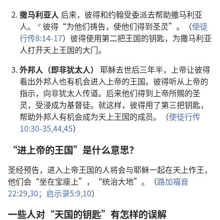
撒马利亚人
后来，彼得和约翰受委派去帮助撒马利亚
人。
彼得“为他们祷告，使他们得到圣灵”。（
使徒
b
行传8:14-17
）彼得使用第二把王国的钥匙，为撒马利亚
人打开天上王国的大门。
外邦人（即非犹太人）
耶稣去世后三年半，上帝让彼得
看出外邦人也有机会进入上帝的王国。彼得听从上帝的
指示，向非犹太人传道。后来他们得到上帝所赐的圣
灵，受浸成为基督徒。就这样，彼得用了第三把钥匙，
帮助外邦人有机会成为天上王国的成员。（
使徒行传
10:30-35,
44,45
）
“进上帝的王国”是什么意思？
圣经预告，进入上帝王国的人将会与耶稣一起在天上作王，
他们会“坐在宝座上”，“统治大地”。（
路加福音
22:29,30；
启示录5:9,10
）
一些人对“天国的钥匙”有怎样的误解