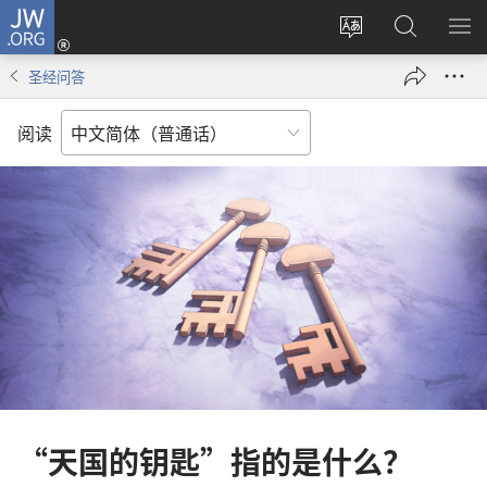
JW.ORG
登
录
更
搜
显
（打
改
索
示
圣经问答
开
网
JW.ORG
菜
新
站
单
阅读
窗
语
口）
言
“天国的钥匙”指的是什么？