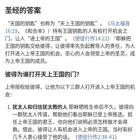
圣经的答案
“天国的钥匙”也称为“天上王国的钥匙”。（
马太福音
16:19
，《和合本》）持有王国钥匙的人有权打开机会之
门，让人“进上帝的王国”。（
使徒行传14:22
）
耶稣把
a
王国的钥匙交给彼得，让彼得率先负起教导人的责任，为人
打开进入上帝王国的机会。忠心的人会领受上帝的圣灵，成
为上帝王国的成员。
彼得为谁打开天上王国的门？
上帝授权给彼得，让他为以下三群人打开进入上帝王国的机
会：
犹太人和归信犹太教的人
耶稣牺牲生命后不久，彼得向
一群犹太人传道，帮助他们看出耶稣已受上帝拣选，担
任上帝王国的君王，也向他们说明必须怎样做才会得
救。借此，彼得让人有机会进入上帝的王国。当时有好
几千人衷心接受了他的话。（
使徒行传2:38-41
）