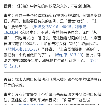
误解：
《托拉》中律法的时效是永久的，不能被废除。
事实：
虽然一些圣经译本确实有提到有些律例，例如与安息
日、祭司、和赎罪日有关的条例，是“世世代代”、“永
远”要遵守的。（
出埃及记31:16；
40:15；
利未记
16:33,34
《和合本》）不过，在希伯来语原文，译作“永
远”一词也可以指一段很长，无法确定期限的时期。
摩西
b
律法实施了900年后，上帝预告将会有“新约”取而代之。
（
耶利米书31:31-33
）圣经说，“上帝既然提到‘新约’，
就把前一个约当做旧的了”。（
希伯来书8:7-13
）因此，律
法之约在2000多年前，耶稣牺牲生命后就终止了。（
以弗
所书2:15
）
误解：
犹太人的口传律法和《塔木德》跟圣经里的律法具有
同等的权威。
事实：
没有经文提到上帝给摩西书面律法之外又给他口传律
法。圣经记述，耶和华对摩西说：“你要写下这些诫