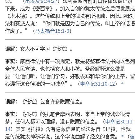
命。”（
出埃及记34:27
）法利赛派所创的口传律法被记录
下来，成为《密西拿》，加入自创的犹太传统之后便发展成
《塔木德》。这些传统和上帝的律法有所抵触，因此耶稣对
法利赛派人说：“你们就是因为自己的传统，叫上帝的话语
作废了。”（
马太福音15:1-9
）
误解：
女人不可学习《托拉》。
事实：
摩西律法中有一项规定，就是将整套律法书向以色列
全体人民宣读，也包括女人和小孩。圣经解释这么做是
要“让他们听，让他们学习，好敬畏耶和华你们的上帝，留
心遵行这套律法的一切诫命”。（
申命记31:10-12
）
c
误解：
《托拉》包含许多隐藏信息。
事实：
《托拉》的执笔者摩西表明，来自上帝的诫命很清
楚，任何人都可以理解，没有隐藏的信息。（
申命记30:11-
14
）其实《托拉》含有隐藏信息的说法源自卡巴拉，也就
是传统犹太神秘学说，这个学说曲解了经文的含意。
（
彼
d