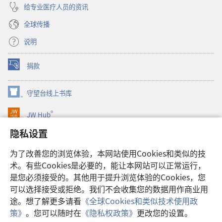
给专业医疗人员的资讯
全球传播
说明
捐款
（打
开
新
守望台线上书库
（打
窗
开
口）
®
JW Hub
新
（打
窗
开
隐私设置
口）
JW Library®
新
窗
为了改善您的浏览体验，本网站使用Cookies和类似的技
口）
Watchtower Library
术。有些Cookies是必要的，能让本网站可以正常运行，
是您必须接受的。其他用于提升浏览体验的Cookies，您
可以选择接受或拒绝。我们不会收集您的数据用作商业用
途。想了解更多请看
《全球Cookies和类似技术使用政
Copyright
© 2026 Watch Tower Bible and Tract Society of Pennsylvania.
策》
。您可以随时在
《隐私权政策》
更改您的设置。
使用条款
|
隐私权政策
|
隐私设置