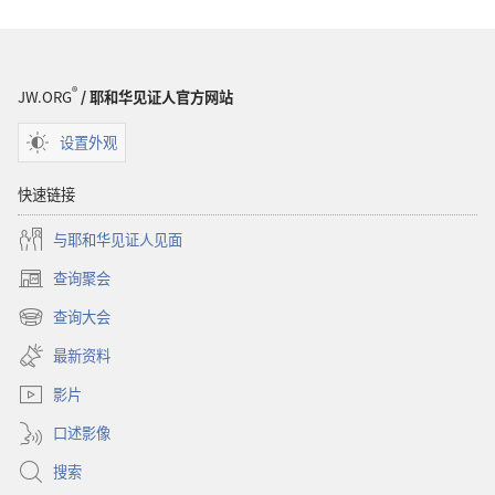
®
JW.ORG
/ 耶和华见证人官方网站
设置外观
快速链接
与耶和华见证人见面
查询聚会
（打
开
查询大会
（打
新
开
窗
最新资料
新
口）
窗
影片
口）
口述影像
搜索