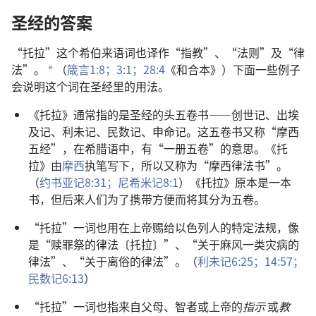
圣经的答案
“托拉”这个希伯来语词也译作“指教”、“法则”及“律
法”。
（
箴言1:8；
3:1；
28:4
《和合本》）下面一些例子
a
会说明这个词在圣经里的用法。
《托拉》通常指的是圣经的头五卷书——创世记、出埃
及记、利未记、民数记、申命记。这五卷书又称“摩西
五经”，在希腊语中，有“一册五卷”的意思。《托
拉》由
摩西
执笔写下，所以又称为“摩西律法书”。
（
约书亚记8:31；
尼希米记8:1
）《托拉》原本是一本
书，但后来人们为了携带方便而将其分为五卷。
“托拉”一词也用在上帝赐给以色列人的特定法规，像
是“赎罪祭的律法〔托拉〕”、“关于麻风一类灾病的
律法”、“关于离俗的律法”。（
利未记6:25；
14:57；
民数记6:13
）
“托拉”一词也指来自父母、智者或上帝的
指示
或
教