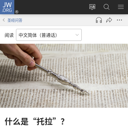
JW.ORG
登
录
更
搜
显
（打
改
索
示
圣经问答
开
网
JW.ORG
菜
新
站
单
阅读
窗
语
口）
言
什么是“托拉”？