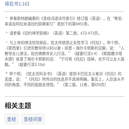
得后书1:16
）
参看斯特朗编著的《圣经词语详尽索引》修订版（英语），在“希伯
a
来语及阿拉米语旧约辞典索引”类别下的第8451条。
请参看《旧约神学辞典》（英语）第二册，672-673页。
b
与上帝的律法恰恰相反，犹太传统禁止女性学习《托拉》。举个例，
c
《密西拿》引述宗教导师以利以谢·班恩·海尔卡努斯的见解，说：“人
教导女儿律法，就仿佛教导女儿行淫。”（疑妻行淫3:4）《耶路撒冷塔
木德》收录了海尔卡努斯的话：“宁可将《托拉》烧掉，也不可让女人接
触。”（疑妻行淫3:19a）
举个例，《犹太百科全书》（英语）提到卡巴拉主义者对《托拉》的
d
态度，说：“《托拉》所传达的信息并不具体明确，事实上，人应该从不
同的角度、不同的层面去领悟。”（第二版，11卷，第659页）
相关主题
圣经
圣经问答