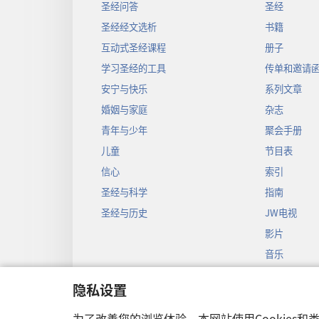
圣经问答
圣经
圣经经文选析
书籍
互动式圣经课程
册子
学习圣经的工具
传单和邀请
安宁与快乐
系列文章
婚姻与家庭
杂志
青年与少年
聚会手册
儿童
节目表
信心
索引
圣经与科学
指南
圣经与历史
JW电视
影片
音乐
圣经戏剧录
隐私设置
圣经有声剧
为了改善您的浏览体验，本网站使用Cookies