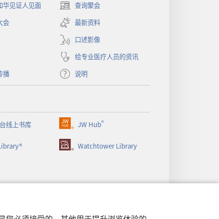
和华见证人见面
查询聚会
（打
开
大会
最新资料
新
窗
口述影像
口）
给专业医疗人员的资讯
传播
说明
®
台线上书库
JW Hub
（打
开
ibrary®
Watchtower Library
新
窗
口）
行，是您必须接受的。其他用于提升浏览体验的