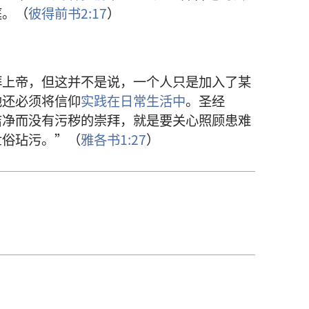
庭。（
彼得前书2:17
）
拜上帝，但这并不是说，一个人只是加入了某
他还必须将信仰
实践在日常生活中
。圣经
洁净而没有污秽的崇拜，就是要关心照顾患难
世俗玷污。”（
雅各书1:27
）