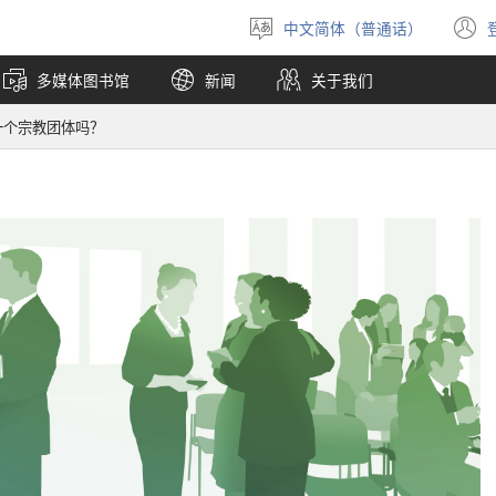
中文简体（普通话）
选
择
多媒体图书馆
新闻
关于我们
语
言
一个宗教团体吗？