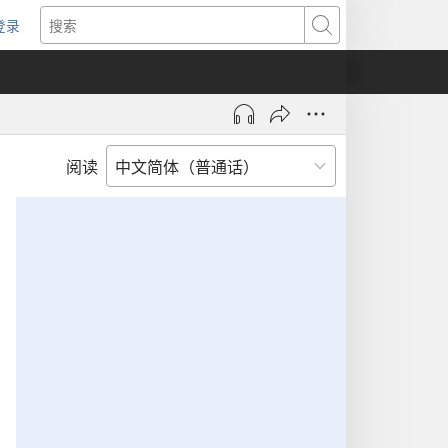
登录
（打
搜
开
索
新
窗
口）
阅读