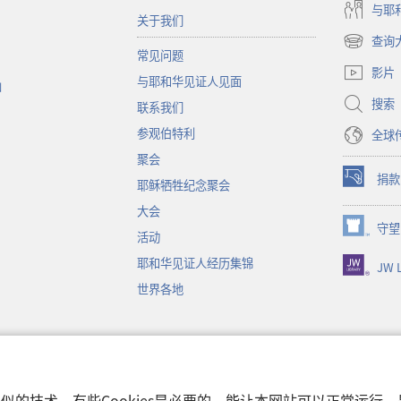
与耶
关于我们
查询
（打
常见问题
开
影片
与耶和华见证人见面
新
函
窗
搜索
联系我们
口）
参观伯特利
全球
聚会
捐款
耶稣牺牲纪念聚会
（打
开
大会
新
守望
（打
活动
窗
开
口）
耶和华见证人经历集锦
JW L
新
窗
世界各地
口）
音
和类似的技术。有些Cookies是必要的，能让本网站可以正常运